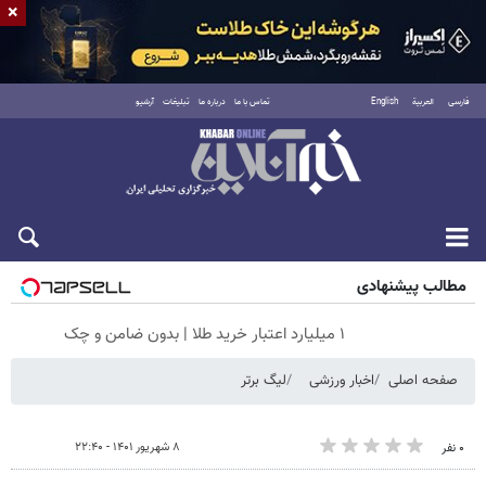
×
فارسی
العربية
English
تماس با ما
درباره ما
تبلیغات
آرشیو
پنجشنبه ۱۵ مرداد ۱۴۰۵
مطالب پیشنهادی
۱ میلیارد اعتبار خرید طلا | بدون ضامن و چک
صفحه اصلی
اخبار ورزشی
لیگ برتر
۸ شهریور ۱۴۰۱ - ۲۲:۴۰
۰ نفر