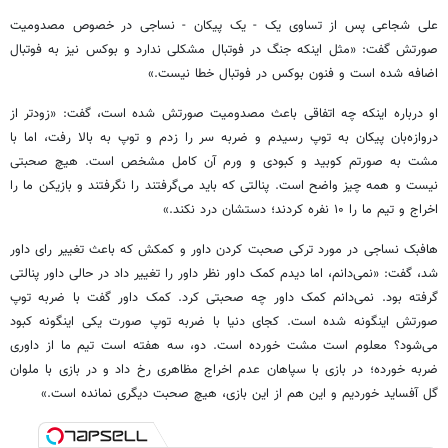
علی شجاعی پس از تساوی یک - یک پیکان - نساجی در خصوص مصدومیت
صورتش گفت: «مثل اینکه جنگ در فوتبال مشکلی ندارد و بوکس نیز به فوتبال
اضافه شده است و فنون بوکس در فوتبال خطا نیست.»
او درباره اینکه چه اتفاقی باعث مصدومیت صورتش شده است، گفت: «زودتر از
دروازه‌بان پیکان به توپ رسیدم و ضربه سر را زدم و توپ به بالا رفت، اما با
مشت به صورتم کوبید و کبودی و ورم آن کامل مشخص است. هیچ صحبتی
نیست و همه چیز واضح است. پنالتی که باید می‌گرفتند را نگرفتند و بازیکن ما را
اخراج و تیم ما را ۱۰ نفره کردند؛ دستشان درد نکند.»
هافبک نساجی در مورد ترکی صحبت کردن داور و کمکش که باعث تغییر رای داور
شد، گفت: «نمی‌دانم، اما دیدم کمک داور نظر داور را تغییر داد در حالی داور پنالتی
گرفته بود. نمی‌دانم کمک داور چه صحبتی کرد. کمک داور گفت با ضربه توپ
صورتش اینگونه شده است. کجای دنیا با ضربه توپ صورت یکی اینگونه کبود
می‌شود؟ معلوم است مشت خورده است. دو، سه هفته است تیم ما از داوری
ضربه خورده؛ در بازی با سپاهان عدم اخراج مظاهری رخ داد و در بازی با ملوان
گل آفساید خوردیم و این هم از این بازی، هیچ صحبت دیگری نمانده است.»