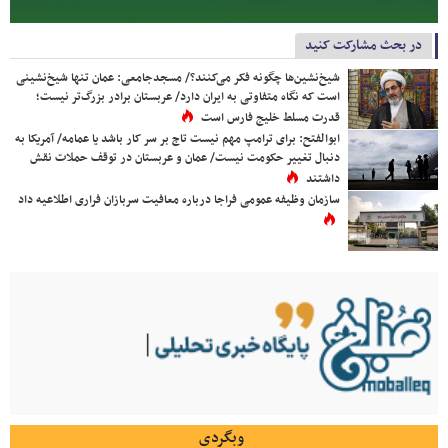
در بحث مشارکت کنید
شیخ‌نشین‌ها چگونه فکر می‌کنند؟/ مسجدجامعی: عمان تنها شیخ‌نشینی
است که نگاه متفاوتی به ایران دارد/ عربستان برادر بزرگ‌تر نیست؛
قدرت مسلط خلیج فارس است
ابوالفتح: برای ترامپ مهم نیست تاج بر سر کار باشد یا عمامه/ آمریکا به
دنبال تغییر حکومت نیست/ عمان و عربستان در توقف حملات نقش
داشتند
سازمان وظیفه عمومی فراجا درباره معافیت سربازان فراری اطلاعیه داد
وبگردی