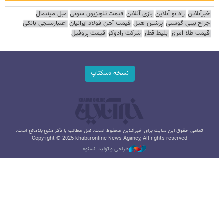
خبرآنلاین
راه نو آنلاین
بازی آنلاین
قیمت تلویزیون سونی
مبل مینیمال
جراح بینی گوشتی
پرشین هتل
قیمت آهن فولاد ایرانیان
اعتبارسنجی بانکی
قیمت طلا امروز
بلیط قطار
شرکت رادوکو
قیمت پروفیل
نسخه دسکتاپ
تمامی حقوق این سایت برای خبرآنلاین محفوظ است. نقل مطالب با ذکر منبع بلامانع است.
Copyright © 2025 khabaronline News Agancy, All rights reserved
طراحی و تولید: نستوه