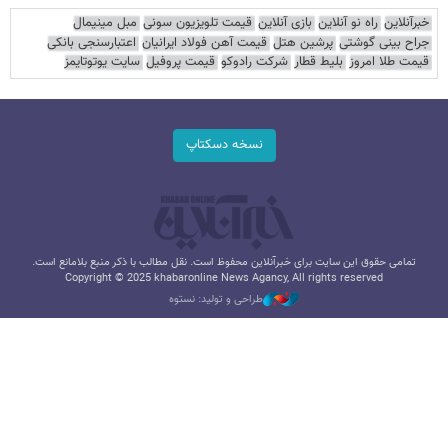
خبرآنلاین
راه نو آنلاین
بازی آنلاین
قیمت تلویزیون سونی
مبل مینیمال
جراح بینی گوشتی
پرشین هتل
قیمت آهن فولاد ایرانیان
اعتبارسنجی بانکی
قیمت طلا امروز
بلیط قطار
شرکت رادوکو
قیمت پروفیل
سایت یوتوتایمز
نسخه دسکتاپ
تمامی حقوق این سایت برای خبرآنلاین محفوظ است. نقل مطالب با ذکر منبع بلامانع است.
Copyright © 2025 khabaronline News Agancy, All rights reserved
طراحی و تولید: نستوه