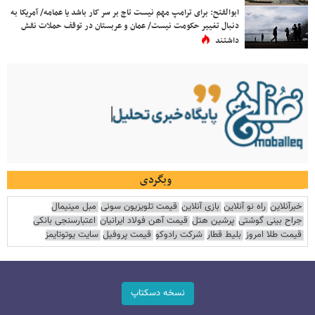
ابوالفتح: برای ترامپ مهم نیست تاج بر سر کار باشد یا عمامه/ آمریکا به
دنبال تغییر حکومت نیست/ عمان و عربستان در توقف حملات نقش
داشتند
وبگردی
خبرآنلاین
راه نو آنلاین
بازی آنلاین
قیمت تلویزیون سونی
مبل مینیمال
جراح بینی گوشتی
پرشین هتل
قیمت آهن فولاد ایرانیان
اعتبارسنجی بانکی
قیمت طلا امروز
بلیط قطار
شرکت رادوکو
قیمت پروفیل
سایت یوتوتایمز
نسخه دسکتاپ