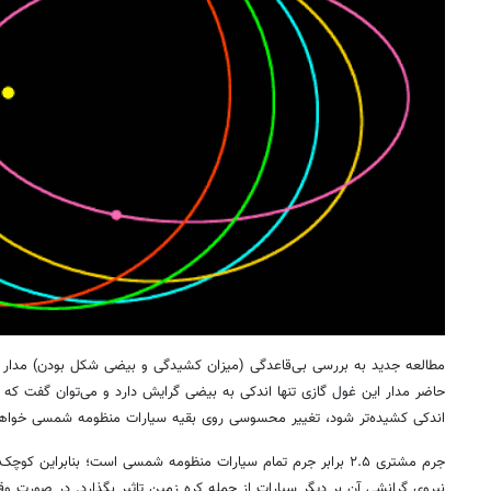
مطالعه جدید به بررسی بی‌قاعدگی (میزان کشیدگی و بیضی شکل بودن) مدار 
حاضر مدار این غول گازی تنها اندکی به بیضی گرایش دارد و می‌توان گفت که تقر
اندکی کشیده‌تر شود، تغییر محسوسی روی بقیه سیارات منظومه شمسی خواه
جرم مشتری ۲.۵ برابر جرم تمام سیارات منظومه شمسی است؛ بنابراین ک
نیروی گرانشی آن بر دیگر سیارات از جمله کره زمین تاثیر بگذارد. در صورت وق