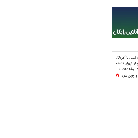
نش با آمریکا،
از تهران فاصله
در مذاکرات با
 و چین شود