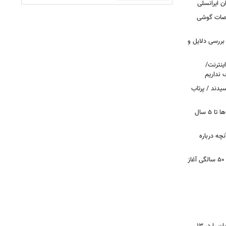
 / «Caviar» مشخصات گوشی
بررسی دلایل و
ینترنت/
 نداریم
یدند / پرتاب
اینترنت در تسخیر ربات‌ها / ترافیک بات‌ها تا ۵ سال
آنچه درباره
کشف تغییری پنهان در مغز که از حدود ۵۰ سالگی آغاز