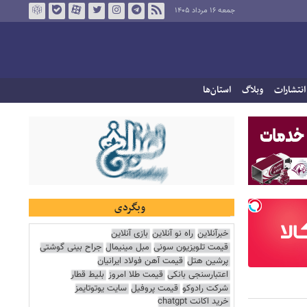
جمعه ۱۶ مرداد ۱۴۰۵
انتشارات
وبلاگ
استان‌ها
وبگردی
خبرآنلاین
راه نو آنلاین
بازی آنلاین
قیمت تلویزیون سونی
مبل مینیمال
جراح بینی گوشتی
پرشین هتل
قیمت آهن فولاد ایرانیان
اعتبارسنجی بانکی
قیمت طلا امروز
بلیط قطار
شرکت رادوکو
قیمت پروفیل
سایت یوتوتایمز
خرید اکانت chatgpt