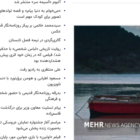
آلبوم «آسیمه سر» منتشر شد
«می‌خوام به دنیا بیام» و قصه تولده
تصویر برای کودک مهم است
سیدمحمد خاتمی بر پیکر روزنامه‌نگار قد
عکس
گالری‌گردی در نیمه فصل تابستان
روایت تاریخی «لباس شخصی» با حذفیا
شد/ فیلمی که در زمان خود اثری پیش‌ر
هشداردهنده بود
علی منتظری به رادیو رفت
مسعود اطیابی و هومن برق‌نورد با «ن
تلویزیون
بدرقه روزنامه‌نگار قدیمی با حضور ش
و فرهنگی
پیام تسلیت معاون وزیر برای درگذشت ا
قاسم‌زاده
مراسم آغاز جشنواره نمایش عروسکی ت
به‌صورت زنده پخش می‌شود
فیلم «اولین» با بازی جولین مور، پایا