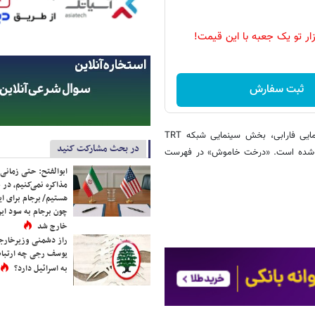
زار تو یک جعبه با این قیمت!
ثبت سفارش
این فیلم که پیش از این در ترکیه اکران شده است، با مشارکت بنیاد سینمایی فارابی، بخش سینمایی شبکه TRT
در بحث مشارکت کنید
ته‌شده است. «درخت خاموش» در فهرست
ابوالفتح: حتی زمانی 
مذاکره نمی‌کنیم، در 
هستیم/ برجام برای ای
چون برجام به سود ایرا
خارج شد
راز دشمنی وزیرخارجه 
یوسف رجی چه ارتباط
به اسرائیل دارد؟