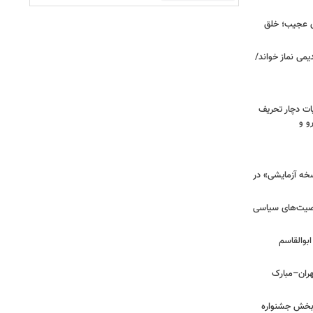
ای عجیب؛ خلق
یمی نماز خواند/
ت دچار تحریف
و و
سخه آزمایشی» در
خصیت‌های سیاسی
بوالقاسم
هران–مبارک
ن‌بخش جشنواره