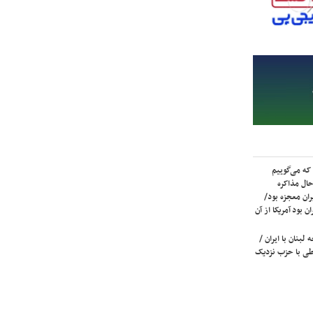
که می‌گوییم
حال مذاکره
ران معجزه بود/
ن بود آمریکا از آن
لبنان با ایران /
ی با حزب نزدیک