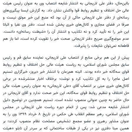
بااین‌حال، دفتر علی لاریجانی به انتشار شایعه انتصاب وی به عنوان رئیس هیئت
عالی حل اختلاف و تنظیم روابط قوا واکنش نشان داد. به گزارش ایسنا پیگیری‌های
رسانه‌ای از دفتر علی لاریجانی حاکی از آن بود که منبع این خبر موثق نیست و
صرفا در فضای مجازی و کانال‌های خبری پخش شده است. دفتر وی نفیا و اثباتا
این خبر را نه تأیید کرد و نه تکذیب و انتشار آن را «شیطنت رسانه‌ای» دانست.
عدم موضع‌گیری صریح دفتر لاریجانی صحت خبر را تقویت کرده است، اما باز هم
قاطعانه نمی‌توان شایعات را پذیرفت.
پیش از این هم برخی منابع از انتصاب علی لاریجانی، نماینده سابق قم و رئیس
سابق مجلس شورای اسلامی، به ریاست هیئت عالی حل اختلاف و تنظیم روابط
قوای سه‌گانه خبر داده بودند.‌ البته هم‌زمان با انتشار خبر دیروز، خبرگزاری تسنیم
اصل ماجرا را به کل تکذیب کرد و نوشت: برخلاف اخبار منتشرشده در برخی
کانال‌های خبری مبنی بر انتصاب آقای «علی لاریجانی» به عنوان رئیس هیئت عالی
حل اختلاف و تنظیم روابط قوای سه‌گانه، این خبر صحت ندارد و آقای لاریجانی در
حال حاضر به چنین عنوانی منصوب نشده است. تسنیم همچنین در توضیح دلیل
انتشار شایعه مدعی شد: پس از اتمام دوره ریاست علی لاریجانی در مجلس
شورای اسلامی، رهبر معظم انقلاب طی حکمی در تاریخ ۸ خرداد ۱۳۹۹ وی را به
عنوان مشاور رهبری و عضو مجمع تشخیص مصلحت نظام منصوب کردند؛ بر
همین مبنا دفتری نیز در یکی از طبقات ساختمانی که بر سردر آن تابلو «هیئت