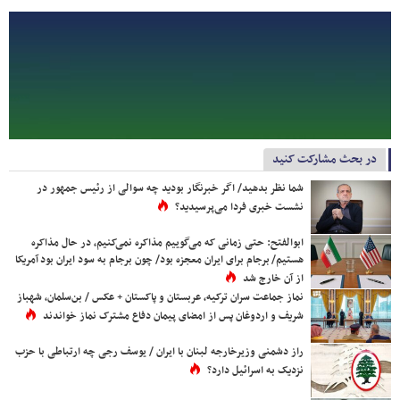
در بحث مشارکت کنید
شما نظر بدهید/ اگر خبرنگار بودید چه سوالی از رئیس جمهور در
نشست خبری فردا می‌پرسیدید؟
ابوالفتح: حتی زمانی که می‌گوییم مذاکره نمی‌کنیم، در حال مذاکره
هستیم/ برجام برای ایران معجزه بود/ چون برجام به سود ایران بود آمریکا
از آن خارج شد
نماز جماعت سران ترکیه، عربستان و پاکستان + عکس / بن‌سلمان، شهباز
شریف و اردوغان پس از امضای پیمان دفاع مشترک نماز خواندند
راز دشمنی وزیرخارجه لبنان با ایران / یوسف رجی چه ارتباطی با حزب
نزدیک به اسرائیل دارد؟