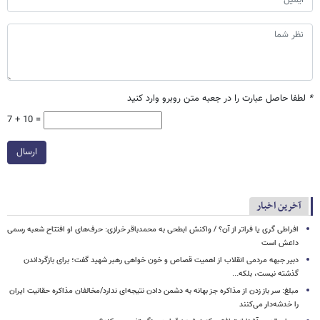
*
لطفا حاصل عبارت را در جعبه متن روبرو وارد کنید
7 + 10 =
ارسال
آخرین اخبار
افراطی گری یا فراتر از آن؟ / واکنش ابطحی به محمدباقر خرازی: حرف‌های او افتتاح شعبه رسمی
داعش است
دبیر جبهه مردمی انقلاب از اهمیت قصاص و خون خواهی رهبر شهید گفت؛ برای بازگرداندن
گذشته نیست، بلکه...
مبلغ: سر باز زدن از مذاکره‌ جز بهانه به دشمن دادن نتیجه‌ای ندارد/مخالفان مذاکره حقانیت ایران
را خدشه‌دار می‌کنند