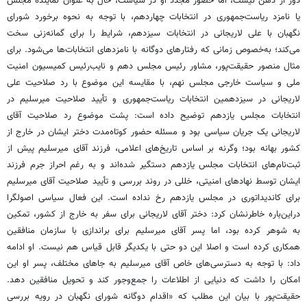
دور از ذهن نیست، اما حضور مجدد او در سیاست، حال به عنوان نماینده مجلس
یا نامزد ریاست‌جمهوری در انتخابات چهاردهم، با توجه به نحوه برخورد شورای
نگهبان با علی لاریجانی در انتخابات سیزدهم، شرایط را برای گمانه‌زنی سخت
می‌کند؛ به‌خصوص زمانی که رفتارهای دوگانه با نامزدهای انتخابات‌ها می‌شود. برای
مثال منصور حقیقت‌پور، مشاور رئیس مجلس دهم و نایب‌رئیس کمیسیون امنیت
ملی و سیاست خارجی مجلس نهم، با مقایسه این موضوع با رد صلاحیت علی
لاریجانی در سیزدهمین انتخابات ریاست‌جمهوری و تأیید صلاحیت میرسلیم در
انتخابات مجلس یازدهم توضیح داده است: پشت موضوع رد صلاحیت آقای
لاریجانی یک جریان سیاسی بود و مسئله حضور کوتاه‌مدت دختر ایشان در خارج از
کشور بهانه بود؛ وگرنه بر اساس تاریخ‌های اعلامی، فرزند آقای میرسلیم پیش از
ثبت‌نام‌های انتخابات مجلس یازدهم دستگیر شده‌اند و به رغم احراز جرم فرزند
ایشان توسط نهادهای امنیتی، خللی در روند بررسی و تأیید صلاحیت آقای میرسلیم
برای کاندیداتوری در مجلس یازدهم رخ نداده است. این فعال سیاسی اصولگرا
دراین‌باره خاطرنشان کرد: دختر آقای لاریجانی برای سفر به خارج از کشور، تمکین
به شوهر کرده بود، اما پسر آقای میرسلیم برای براندازی با سازمان منافقین
همکاری کرده است و اصلا این دو حتی با یکدیگر قابل قیاس هم نیست. او ادامه
داد: با توجه به دسترسی‌های خاص آقای میرسلیم به جاهای مختلف، پسر او این
امکان را داشت که دنیایی از اطلاعات را جمع‌وجور کند و تحویل منافقین دهد.
حقیقت‌پور با بیان این مطلب که «اقدام دوگانه شورای نگهبان در رویه بررسی