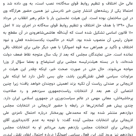
عالی حل اختلاف و تنظیم روابط قوای سه‌گانه» نصب است، به وی داده شد و
احتمالا یکی از ریشه‌های انتشار چنین خبر نادرستی نیز همین حضور هرازگاه وی
در این ساختمان بوده است.‌ این هیئت نخستین بار با حکم رهبر انقلاب در مرداد
سال ۱۳۹۰ با هدف حل اختلاف و تنظیم روابط قوای سه‌گانه در اجرای بند ۷ اصل
۱۱۰ قانون اساسی تشکیل شده است که آیت‌الله هاشمی‌شاهرودی در آن مقطع به
عنوان رئیس آن منصوب شده بود.‌ البته در حاکمیت یکدست‌شده فعلی و نبود
اختلاف و تأکید بر همراهی سه قوه اصولگرا با هم، دیگر جایی برای اختلاف باقی
نمانده است.‌ حتی نمایندگان مجلس که بعد از یک سال متوجه نقاط ضعف دولت
شده‌اند، با در بسته هیئت‌رئیسه مجلس برای استیضاح و بعضا سؤال از وزرا
مواجه می‌شوند.‌ حال حتی در صورت صحت خبر، اینکه چقدر این هیئت در
مراودات سیاسی فعلی نقش‌آفرین باشد، جای بسی تأمل دارد اما اینکه علی
لاریجانی بر صندلی ریاست آن تکیه بزند اهمیتی دوچندان خواهد یافت؛ زیرا چنین
انتصابی آن هم بعد از انتخابات ریاست‌جمهوری سیزدهم و رد صلاحیت
پرحاشیه‌اش، معانی مهمی در عالم سیاست‌ورزی در جمهوری اسلامی ایران دارد.
‌چندی پیش هم گمانه‌زنی‌ها در رابطه با حضور لاریجانی در انتخابات مجلس
دوازدهم منتشر شده بود که محمدعلی پورمختار درباره احتمال نامزدی علی
لاریجانی برای انتخابات مجلس آینده گفت: با توجه به عدم کاندیداتوری آقای
لاریجانی برای انتخابات مجلس یازدهم بعید می‌دانم او به انتخابات مجلس
دوازدهم نیز ورود کند. این فعال سیاسی اصولگرا درباره احتمال ایفای نقش لیدری