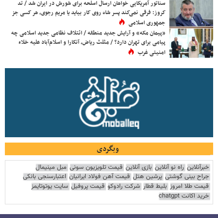
سناتور آمریکایی خواهان ارسال اسلحه برای شورش در ایران شد / تد
کروز: فرقی نمی‌کند پسر شاه روی کار بیاید یا مریم رجوی، هر کسی جز
جمهوری اسلامی
«پیمان مکه» و آرایش جدید منطقه / ائتلاف نظامی جدید اسلامی چه
پیامی برای تهران دارد؟ / مثلث ریاض، آنکارا و اسلام‌آباد علیه خلاء
امنیتی غرب
وبگردی
خبرآنلاین
راه نو آنلاین
بازی آنلاین
قیمت تلویزیون سونی
مبل مینیمال
جراح بینی گوشتی
پرشین هتل
قیمت آهن فولاد ایرانیان
اعتبارسنجی بانکی
قیمت طلا امروز
بلیط قطار
شرکت رادوکو
قیمت پروفیل
سایت یوتوتایمز
خرید اکانت chatgpt