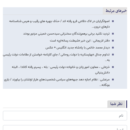
خبرهای مرتبط
اصولگرایان در لاک دفاعی فرو رفته اند / حذف چهره های رقیب و هرس شناسنامه
دارهای درون…
تردید نکنید برخی برهم‌زنندگان سخنرانی سیدحسن خمینی مزدور بودند
دفتر لاریجانی : این خبر «شیطنت رسانه‌ای» است
دیدار محمد خاتمی با پادشاه جدید انگلیس + عکس
تداوم جدال «بهارستان» با دولت روحانی / جای کارنامه خواستن از مقامات دولت رئیسی
به…
خزعلی ، معاون امور زنان و خانواده دولت رئیسی : بله ، پسرم رفته کانادا ، البته
دانش‌بنیانی
مرعشی : نظام اجازه دهد جبهه‌های سیاسی شخصیت‌های طراز اولشان را بیاورند / بازی
بچگانه…
نظر شما