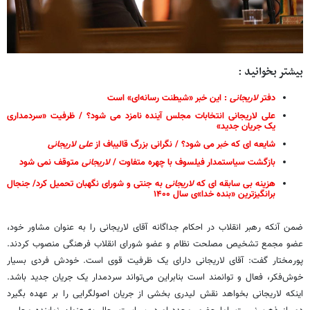
بیشتر بخوانید :
دفتر
لاریجانی
: این خبر «شیطنت رسانه‌ای» است
علی لاریجانی انتخابات مجلس آینده نامزد می شود؟ / ظرفیت «سردمداری
یک جریان جدید»
شایعه ای که خبر می شود؟ / نگرانی بزرگ قالیباف از
علی
لاریجانی
بازگشت سیاستمدار فیلسوف با چهره متفاوت /
لاریجانی
متوقف نمی شود
هزینه بی سابقه ای که
لاریجانی
به جنتی و شورای نگهبان تحمیل کرد/ جنجال
برانگیزترین «بنده خدا»ی سال ۱۴۰۰
ضمن آنکه رهبر انقلاب در احکام جداگانه آقای لاریجانی را به عنوان مشاور خود،
عضو مجمع تشخیص مصلحت نظام و عضو شورای انقلاب فرهنگی منصوب کردند.
پورمختار گفت: آقای لاریجانی دارای یک ظرفیت قوی است. خودش فردی بسیار
خوش‌فکر، فعال و توانمند است بنابراین می‌تواند سردمدار یک جریان جدید باشد.‌
اینکه لاریجانی بخواهد نقش لیدری بخشی از جریان اصولگرایی را بر عهده بگیرد