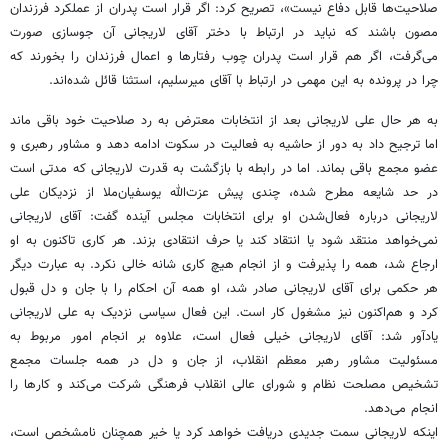
صلاحیت‌ها قابل دفاع نیست»، تصریح کرد: اگر قرار است پدران از عملکرد فرزندان
مصون باشند که نباید در ارتباط با دختر آقای لاریجانی آن جوسازی صورت
می‌گرفت، اگر هم قرار است پدران چوب رفتارها و اعمال فرزندان را بخورند که
چرا در پرونده به این مهمی در ارتباط با آقای میرسلیم، استثنا قائل شده‌اند.
‌به هر حال علی لاریجانی بعد از انتخابات معترض به رد صلاحیت خود باقی ماند
اما ترجیح داد به دور از حاشیه به فعالیت در سکوت ادامه دهد و مشاور رهبری و
عضو مجمع باقی بماند. ‌اما در رابطه با بازگشت به قدرت لاریجانی که مدتی است
در حد شایعه مطرح شده، چندی پیش عزت‌الله یوسفیان‌ملا از نزدیکان علی
لاریجانی درباره فعال‌شدن او برای انتخابات مجلس آینده گفت: آقای لاریجانی
نمی‌خواهد منتقد شود یا انتقاد کند یا حرف انتقادی بزند. هر کاری تاکنون به او
ارجاع شد، همه را پذیرفت و از انجام هیچ کاری شانه خالی نکرد. به عبارت دیگر
هر حکمی برای آقای لاریجانی صادر شد، او همه آن احکام را با جان و دل قبول
کرد و هم‌اکنون نیز مشغول کار است. این فعال سیاسی نزدیک به علی لاریجانی
یادآور شد: آقای لاریجانی خیلی فعال است، علاوه بر انجام امور مربوط به
مسئولیت مشاور رهبر معظم انقلاب، از جان و دل در همه جلسات مجمع
تشخیص مصلحت نظام و شورای عالی انقلاب فرهنگی شرکت می‌کند و کارها را
انجام می‌دهد.
اینکه لاریجانی سمت جدیدی دریافت خواهد کرد یا خیر همچنان نامشخص است،