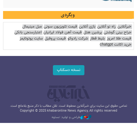
وبگردی
خبرآنلاین
راه نو آنلاین
بازی آنلاین
قیمت تلویزیون سونی
مبل مینیمال
جراح بینی گوشتی
پرشین هتل
قیمت آهن فولاد ایرانیان
اعتبارسنجی بانکی
قیمت طلا امروز
بلیط قطار
شرکت رادوکو
قیمت پروفیل
سایت یوتوتایمز
خرید اکانت chatgpt
نسخه دسکتاپ
تمامی حقوق این سایت برای خبرآنلاین محفوظ است. نقل مطالب با ذکر منبع بلامانع است.
Copyright © 2025 khabaronline News Agancy, All rights reserved
طراحی و تولید: نستوه