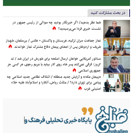
در بحث مشارکت کنید
شما نظر بدهید/ اگر خبرنگار بودید چه سوالی از رئیس جمهور در
نشست خبری فردا می‌پرسیدید؟
نماز جماعت سران ترکیه، عربستان و پاکستان + عکس / بن‌سلمان، شهباز
شریف و اردوغان پس از امضای پیمان دفاع مشترک نماز خواندند
سناتور آمریکایی خواهان ارسال اسلحه برای شورش در ایران شد / تد
کروز: فرقی نمی‌کند پسر شاه روی کار بیاید یا مریم رجوی، هر کسی جز
جمهوری اسلامی
«پیمان مکه» و آرایش جدید منطقه / ائتلاف نظامی جدید اسلامی چه
پیامی برای تهران دارد؟ / مثلث ریاض، آنکارا و اسلام‌آباد علیه خلاء
امنیتی غرب