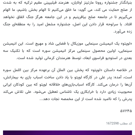
بنیانگذار جشنواره روونا مارتینز اولایان، هنرمند فیلیپینی مقیم ترکیه که به شدت
از صلح حمایت می کند، می گوید: ما خلق می‌کنیم تا الهام بخش باشیم، ما الهام
می‌گیریم تا در جامعه صلح بیافرینیم و در این جامعه هرگز جنگ اتفاق نخواهد
افتاد. با سرلوحه قرار دادن این اصل، جشنواره مشعل امید را به منطقه‌ای جنگ
زده می‌آورد.
«لوپتو» یک انیمیشن سینمایی موزیکال با فضایی شاد و مهیج است. این انیمیشن
سینمایی، اولین محصول سینمایی مرکز انیمیشن سوره است که با تکنیک سه
بعدی در استودیو فراسوی ابعاد، توسط هنرمندان کرمانی تولید شده است.
در خلاصه داستان «لوپتو» که پخش بین الملل آن برعهده مرکز بین اللمل سوره
است، آمده: پدر علی در کارگاه لوپتو با یاد دادن ساخت اسباب بازی به بیمارانش،
آن‌ها را درمان می‌کند. کارگاه اسباب‌بازی‌های خلاقانه لوپتو که بین کودکان ایرانی
محبوبیت زیادی دارد با خرابکاری یک ناشناس تعطیل می‌شود. علی تلاش می‌کند
پدرش را که ناامید شده است از این مخمصه نجات دهد...
۵۷۲۴۵
کد مطلب
1672598