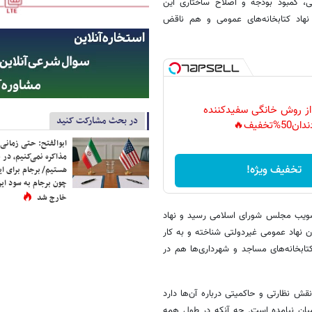
ی، کمبود بودجه و اصلاح ساختاری این
هاد کتابخانه‌های عمومی و هم ناقض
 از روش خانگی سفیدکننده
در بحث مشارکت کنید
دان50%تخفیف🔥
ابوالفتح: حتی زمانی 
مذاکره نمی‌کنیم، در 
تخفیف ویژه!
هستیم/ برجام برای ای
چون برجام به سود ایرا
خارج شد
نحوه اداره کتابخانه‌های عمومی کشور که در سال ۱۳۸۲ به تصویب مجلس شورای اسلامی رسید و نهاد
 نهاد عمومی غیردولتی شناخته و به کار
تابخانه‌های مساجد و شهرداری‌ها هم در
 نقش نظارتی و حاکمیتی درباره آن‌ها دارد
میان نیامده است. چه آنکه در طول همه