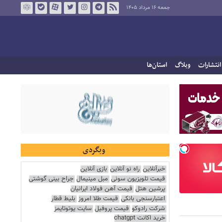
جمعه ۱۶ مرداد ۱۴۰۵
انتشارات
وبلاگ
استان‌ها
وبگردی
خبرآنلاین
راه نو آنلاین
بازی آنلاین
قیمت تلویزیون سونی
مبل مینیمال
جراح بینی گوشتی
پرشین هتل
قیمت آهن فولاد ایرانیان
اعتبارسنجی بانکی
قیمت طلا امروز
بلیط قطار
شرکت رادوکو
قیمت پروفیل
سایت یوتوتایمز
خرید اکانت chatgpt