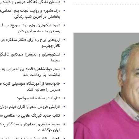
داستان تفنگی که کام عروس و داماد را 
«زنده‌شور» و روایت نجات پنج اعدامی؛
بخشش در آخرین شب زندگی
«مرد عنکبوتی: روزی نو»؛ سریع‌ترین فیل
رسیدن به ۵۰۰ میلیون دلار
آرزوهای ایرج راد برای «تئاتر متفکر» در
تالار چهارسو
اسکورسیزی و اندرسن؛ همکاری غافلگیر
سینما
سحر دولتشاهی: قصد بی احترامی به با
نداشتم؛ بد برداشت شد
خانواده‌ها از آموزشگاه موسیقی کارت
مدرس را مطالبه کنند
«ناریا» در تماشاخانه جوانمرد
افزایش فروش شعر با اکران فیلم نولان
کتاب جدید کیارنگ علایی به عکاسی س
محمد حقیقی، صدابردار و صداگذار پ
ایران درگذشت