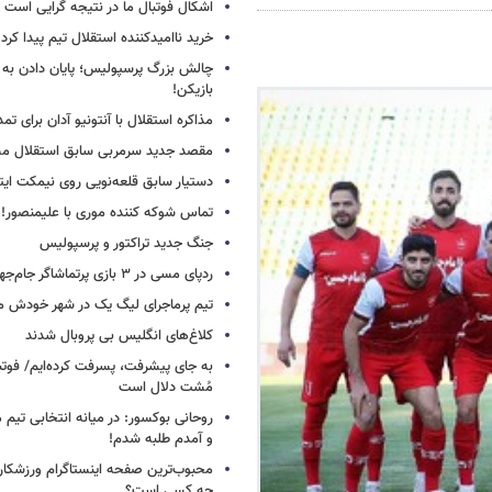
اشکال فوتبال ما در نتیجه گرایی است
خرید ناامیدکننده استقلال تیم پیدا کرد
چالش بزرگ پرسپولیس؛ پایان دادن به 
بازیکن!
مذاکره استقلال با آنتونیو آدان برای تمد
مقصد جدید سرمربی سابق استقلال
دستیار سابق قلعه‌نویی روی نیمکت ایتال
تماس شوکه کننده موری با علیمنصور!
جنگ جدید تراکتور و پرسپولیس
ردپای مسی در ۳ بازی پرتماشاگر جام‌جهانی!
تیم پرماجرای لیگ یک در شهر خودش ما
کلاغ‌های انگلیس بی پروبال شدند
به جای پیشرفت، پسرفت کرده‌ایم/ فوت
مُشت دلال است
روحانی بوکسور: در میانه انتخابی تیم 
و آمدم طلبه شدم!
محبوب‌ترین صفحه اینستاگرام ورزشکاران
چه کسی است؟