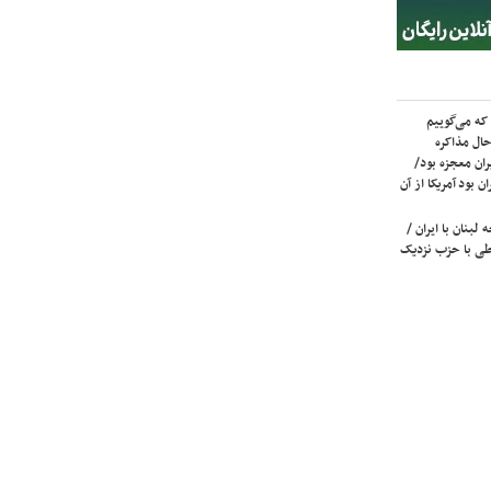
که می‌گوییم
حال مذاکره
ران معجزه بود/
ن بود آمریکا از آن
لبنان با ایران /
ی با حزب نزدیک