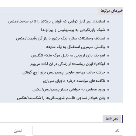
خبرهای مرتبط
استعداد غیر قابل توقفی که فوتبال بریتانیا را از نو ساخت/عکس
شوک باورنکردنی به پرسپولیس و بیرانوند!
تصادف وحشتناک ستاره لیگ برتری با بنز گران‌قیمت/عکس
واکنش سرمربی استقلال به یک شایعه
لغو یک بازی اروپایی به دلیل مرگ ملکه انگلیس
لوکادیا: ایران زیباست؛ از زندگی در آن لذت می‌برم
حرکت جالب مهاجم خارجی پرسپولیس برای اوج گرفتن
ناگفته‌های مرادمند درباره ماجرای سربازی
ورود مجلس به حواشی دیدار پرسپولیس/عکس
زنان هوادار نساجی طلسم شهرستانی‌ها را شکستند/عکس
نظر شما