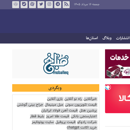
جمعه ۱۶ مرداد ۱۴۰۵
انتشارات
وبلاگ
استان‌ها
وبگردی
خبرآنلاین
راه نو آنلاین
بازی آنلاین
قیمت تلویزیون سونی
مبل مینیمال
جراح بینی گوشتی
پرشین هتل
قیمت آهن فولاد ایرانیان
اعتبارسنجی بانکی
قیمت طلا امروز
بلیط قطار
شرکت رادوکو
قیمت پروفیل
سایت یوتوتایمز
خرید اکانت chatgpt