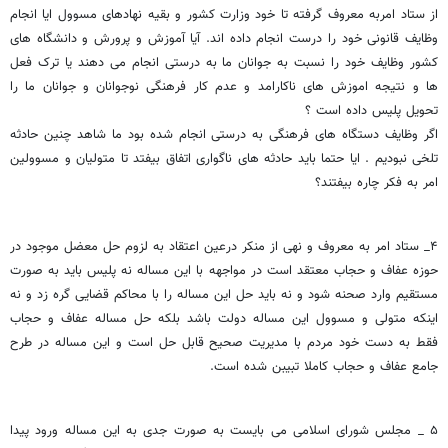
از ستاد امربه معروف گرفته تا خود وزارت کشور و بقیه نهادهای مسوول ایا انجام
وظایف قانونی خود را درست انجام داده اند. آیا آموزش و پرورش و دانشگاه های
کشور وظایف خود را نسبت به جوانان ما به درستی انجام می دهند یا ترک فعل
ها و نتیجه اموزش های ناکارامد و عدم کار فرهنگی نوجوانان و جوانان ما را
تحویل پلیس داده است ؟
اگر وظایف دستگاه های فرهنگی به درستی انجام شده بود ما شاهد چنین حادثه
تلخی نبودیم . ایا حتما باید حادثه های ناگواری اتفاق بیفتد تا متولیان و مسوولین
امر به فکر چاره بیفتند؟
۴_ ستاد امر به معروف و نهی از منکر درعین اعتقاد به لزوم حل معضل موجود در
حوزه عفاف و حجاب معتقد است در مواجهه با این مساله نه پلیس باید به صورت
مستقیم وارد صحنه شود و نه باید حل این مساله را با محاکم قضایی گره زد و نه
اینکه متولی و مسوول این مساله دولت باشد بلکه حل مساله عفاف و حجاب
فقط به دست خود مردم با مدیریت صحیح قابل حل است و این مساله در طرح
جامع عفاف و حجاب کاملا تبیبن شده است.
۵ _ مجلس شورای اسلامی می بایست به صورت جدی به این مساله ورود پیدا