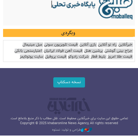
وبگردی
خبرآنلاین
راه نو آنلاین
بازی آنلاین
قیمت تلویزیون سونی
مبل مینیمال
جراح بینی گوشتی
پرشین هتل
قیمت آهن فولاد ایرانیان
اعتبارسنجی بانکی
قیمت طلا امروز
بلیط قطار
شرکت رادوکو
قیمت پروفیل
سایت یوتوتایمز
نسخه دسکتاپ
تمامی حقوق این سایت برای خبرآنلاین محفوظ است. نقل مطالب با ذکر منبع بلامانع است.
Copyright © 2025 khabaronline News Agancy, All rights reserved
طراحی و تولید: نستوه