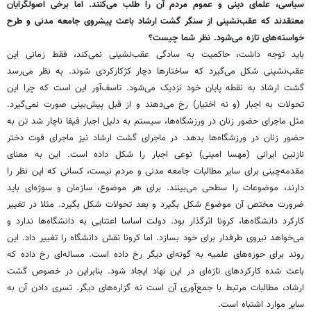
سیاسی، علمای دینی و عموم مردم آن را طلب می‌کنند. اما برخی اصولگرایان
معتقدند که عقب‌نشینی از سنگر گشت ارشاد باعث پیشروی جامعه مدنی و طرح
خواسته‌های تازه می‌شود. نظر شما چیست؟
باید توجه داشت، حاکمیت به سادگی عقب‌نشینی نمی‌کند، فقط زمانی این
عقب‌نشینی شکل می‌گیرد که ساختارها دچار کژکارکردی شوند. به نظر می‌رسد
گشت ارشاد به نقطه پایان خود نزدیک می‌شود. تاسف‌آور این است که چرا این
تحولات به اجبار (و نه اختیار) رخ می‌دهند و از قبل پیش‌بینی صورت نمی‌گیرد.
مثل ماجرای حضور زنان در ورزشگاه‌ها، سیستم به دلیل اجبار فیفا ناچار شد تن به
حضور زنان در ورزشگاه‌ها بدهد. در ماجرای گشت ارشاد نیز ماجرای فوت دختر
نازنین ایرانی (مهسا امینی) نوعی اجبار را شکل داده است. این به معنای
مقدمه‌چینی برای سایر مطالبات جامعه مدنی و مردم نیست، کسانی که این نظر را
دارند، موضوعات را سطحی می‌بینند. برای هر موضوع، سازمان و سوژه‌ای باید
ضرورت مختص آن موضوع شکل بگیرد و بعد تحولات شکل بگیرد. مثلا در تغییر
کارکرد دانشگاه‌ها، کرونا اثرگذار بود. دولت اساسا اعتنایی به دانشگاه‌ها ندارد و
می‌خواهد نیروی طرفدار برای خود بسازد. اما کرونا نقش دانشگاه را تغییر داد. این
روند برای حوزه‌های علمیه به گونه‌ای دیگر رخ داده است. مساله‌ای رخ داده که
باعث شده کارکردهای تازه‌ای در این نهاد ایجاد شود. بنابراین در خصوص گشت
ارشاد، مطالبات مرتبط با جمع‌آوری آن است نه گزاره‌های دیگر. تسری دادن آن به
سایر موارد اشتباه است.