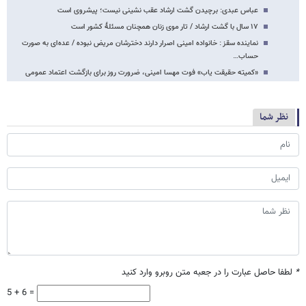
عباس عبدی: برچیدن گشت ارشاد عقب نشینی نیست؛ پیشروی است
۱۷ سال با گشت ارشاد / تار موی زنان همچنان مسئلهٔ کشور است
نماینده سقز : خانواده امینی اصرار دارند دخترشان مریض نبوده / عده‌ای به صورت
حساب…
«کمیته حقیقت یاب» فوت مهسا امینی، ضرورت روز برای بازگشت اعتماد عمومی
نظر شما
*
لطفا حاصل عبارت را در جعبه متن روبرو وارد کنید
5 + 6 =