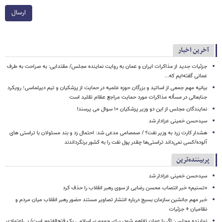
ارسال
آخرین اخبار
جزئیات جدید از مذاکرات ایران و عمان به روایت نماینده مجلس/ مقتدایی: به صراحت به طرف
عمانی گفته‌ایم که...
بیانیه مهم جمعی از اساتید و بزرگان حوزه علمیه در حمایت از پزشکیان و تیم دیپلماسی؛ رویکرد
جنابعالی در مسأله مذاکرات مورد حمایت مراجع عظام تقلید است
نمایندگان مجلس از این دو وزیر پزشکیان ۱۰ سوال می پرسند!
سیدحسن خمینی عزادار شد
هشدار کارت زرد به وزیر نفت؟ / صمصامی مدعی شد: احتمال زد و بند مسئولان با تراستی های
آلوده/کسی نمی‌داند تراستی‌ها چقدر پول نفت را به کشور برنگرداندند
پربیننده‌ترین
سیدحسن خمینی عزادار شد
«تسنیم» خبر انتصاب محسن رضایی از سوی رهبر انقلاب را حذف کرد
خبر مهم جانشین سازمان بسیج درباره انتشار تصاویر مستند حضور رهبر انقلاب میان مردم و
نظامیان + جزئیات
نماینده مجلس: اگر با عمان تفاهم شود، برای جمهوری اسلامی یک فتح‌الفتوح است/ بی‌اعتمادی