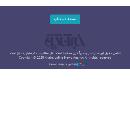
نسخه دسکتاپ
تمامی حقوق این سایت برای خبرآنلاین محفوظ است. نقل مطالب با ذکر منبع بلامانع است.
Copyright © 2025 khabaronline News Agancy, All rights reserved
طراحی و تولید: نستوه