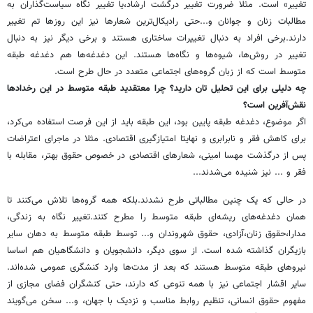
تغییر» است. مثلا ضرورت تغییر درگشت ارشاد،یا تغییر نگاه سیاست‌گذاران به
مطالبات زنان و جوانان و...حتی رادیکال‌ترین شعارها نیز این روزها تم تغییر
دارند.برخی افراد به دنبال تغییرات ساختاری هستند و برخی دیگر نیز به دنبال
تغییر در روش‌ها، شیوه‌ها و نگاه‌ها هستند. این دغدغه‌ها هم دغدغه طبقه
متوسط است که از زبان گروه‌های اجتماعی متعدد در حال طرح است.
‌چه دلیلی برای این تحلیل تان دارید؟ چرا معتقدید طبقه متوسط در این رخدادها
نقش‌آفرین است؟
اگر موضوع، دغدغه طبقه پایین بود، این طبقه باید از این فرصت استفاده می‌کرد،
برای کاهش فقر و نابرابری و نهایتا امتیازگیری اقتصادی. مثلا در ماجرای اعتراضات
پس از درگذشت مهسا امینی، شعارهای اقتصادی در خصوص حقوق بهتر، مقابله با
فقر و ... نیز شنیده می‌شدند...
در حالی که یک چنین مطالباتی طرح نشدند.بلکه همه گروه‌ها تلاش می‌کنند تا
همان دغدغه‌های ریشه‌ای طبقه متوسط را مطرح کنند.تغییر نگاه به زندگی،
مدارا،حقوق زنان،آزادی، حقوق شهروندان و... توسط طبقه متوسط به دهان سایر
بازیگران گذاشته شده است. از سوی دیگر، دانشجویان و دانشگاهیان هم اساسا
نیروهای طبقه متوسط هستند که بعد از مدت‌ها وارد کنشگری عمومی شده‌اند.
سایر اقشار اجتماعی نیز با همه تنوعی که دارند، حتی کنشگران فضای مجازی از
مفهوم حقوق انسانی، تنظیم روابط مناسب و نزدیک با جهان، و... سخن می‌گویند