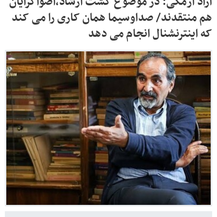
آزاد ارمکی: در موضوع گشت ارشاد،اصواگرایان
هم منتقدند/ صداوسیما همان کاری را می کند
که اینترنشنال انجام می دهد