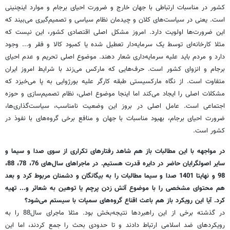
کشور در مناسبات ارتباطی با جهان خارج و ضرورت احیای برجام و موارد اینچنینی
است. یعنی در سیاست‌های کلان و چیدمان نظام سیاسی و تصمیم‌گیری می‌بیند که
این ضرورت‌ها اولویت دارد. امروز مشکل اصلی اقتصادی کشور، این نیست که
مثلا کارخانه‌ای توسط یک سرمایه‌دار تعطیل شده یا کمبود کالا و فقر و... وجود
دارد و مردم باید علیه سرمایه‌داری شعار دهند. موضوع اصلی تحریم و عدم احیای
برجام و انزوای کشور است. حرف‌هایی که مارکس می‌زند با شرایط امروز ایران
متفاوت است. از نگاه مارکسیستی طبقه کارگر علیه بورژوایی به پا می‌خیزد که
مشکلات اصلی را ایجاد می‌کند اما اینجا موضوع اصلی، نظام تصمیم‌سازی و حوزه
اجتماعی است. عامل اصلی در بروز این وضعیت نامناسب، سیاست‌گذاری‌ها،
ضرورت احیای برجام، بهبود مناسبات با جهان و منافع برخی گروه‌های با نفوذ در
کشور است.
در مواجهه با این مطالبات باز هم شاهد رفتارهای تکراری از سوی صدا و سیما و
سایر اصولگرایان حاضر در دایره قدرت هستیم. در ماجراهای سال‌های 76، 78، 88،
98 و نهایتا 1401 صدا و سیما مطالبات را به بیگانگان و دشمنان مربوط کرد و بعد
هم محتوای مشخصی را با موضوع آتش زدن پرچم یا توهین به شعائر و... تهیه
کرد. آیا این رویکرد باز هم باعث اقناع گروه‌های سمپات با سیستم می‌شود؟
در گذشته برخی از این راهبردها نتیجه‌بخش بود. مثلا ماجرای سال88 را به
رویکردهای ضد اسلامی ارتباط دادند و تا حدودی بحث را جمع کردند، اما این