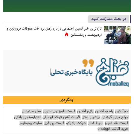
در بحث مشارکت کنید
تازه‌ترین خبر تامین اجتماعی درباره زمان پرداخت معوقات فروردین و
اردیبهشت بازنشستگان
وبگردی
خبرآنلاین
راه نو آنلاین
بازی آنلاین
قیمت تلویزیون سونی
مبل مینیمال
جراح بینی گوشتی
پرشین هتل
قیمت آهن فولاد ایرانیان
اعتبارسنجی بانکی
قیمت طلا امروز
بلیط قطار
شرکت رادوکو
قیمت پروفیل
سایت یوتوتایمز
خرید اکانت chatgpt