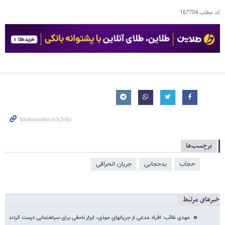
کد مطلب
167704
برچسب‌ها
حجاب
بدحجابی
جریان انحرافی
خبرهای مرتبط
مهدی طائب: افراد مدعی از جریان​های موذی، ابزار ناحقی برای سیاه​نمایی درست کردند