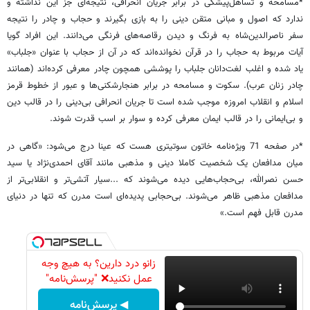
*مسامحه و تساهل‌پیشگی در برابر جریان انحرافی، نتیجه‌ای جز این نداشته و
ندارد که اصول و مبانی متقن دینی را به بازی بگیرند و حجاب و چادر را نتیجه
سفر ناصرالدین‌شاه به فرنگ و دیدن رقاصه‌های فرنگی می‌دانند. این افراد گویا
آیات مربوط به حجاب را در قرآن نخوانده‌اند که در آن از حجاب با عنوان «جلباب»
یاد شده و اغلب لغت‌دانان جلباب را پوششی همچون چادر معرفی کرده‌اند (همانند
چادر زنان عرب). سکوت و مسامحه در برابر هنجارشکنی‌ها و عبور از خطوط قرمز
اسلام و انقلاب امروزه موجب شده است تا جریان انحرافی بی‌دینی را در قالب دین
و بی‌ایمانی را در قالب ایمان معرفی کرده و سوار بر اسب قدرت شوند.
*در صفحه 71 ویژه‌نامه خاتون سوتیتری هست که عینا درج می‌شود: «گاهی در
میان مدافعان یک شخصیت کاملا دینی و مذهبی مانند آقای احمدی‌نژاد یا سید
حسن نصرالله، بی‌حجاب‌هایی دیده می‌شوند که ...سیار آتشی‌تر و انقلابی‌تر از
مدافعان مذهبی ظاهر می‌شوند. بی‌حجابی پدیده‌ای است مدرن که تنها در دنیای
مدرن قابل فهم است.»
زانو درد دارین؟ به هیچ وجه
عمل نکنید❌ "پرسش‌نامه"
◀ پرسش‌نامه