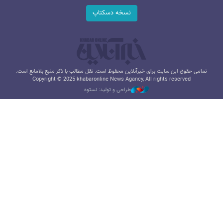
نسخه دسکتاپ
تمامی حقوق این سایت برای خبرآنلاین محفوظ است. نقل مطالب با ذکر منبع بلامانع است.
Copyright © 2025 khabaronline News Agancy, All rights reserved
طراحی و تولید: نستوه