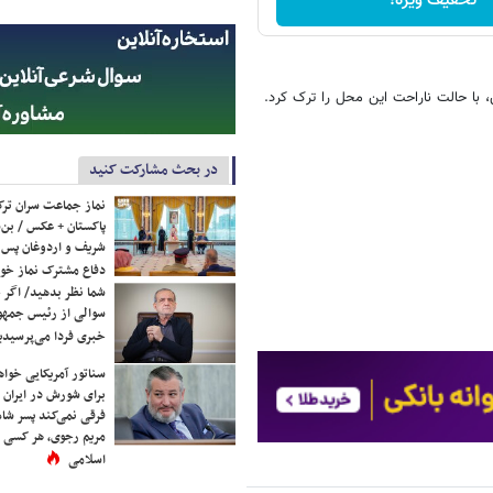
تخفیف ویژه!
، با حالت ناراحت این محل را ترک کرد.
در بحث مشارکت کنید
نماز جماعت سران ترک
پاکستان + عکس / بن‌س
شریف و اردوغان پس ا
دفاع مشترک نماز خوا
شما نظر بدهید/ اگر خ
سوالی از رئیس جمه
خبری فردا می‌پرسیدی
سناتور آمریکایی خواه
برای شورش در ایران 
فرقی نمی‌کند پسر شاه 
مریم رجوی، هر کسی 
اسلامی