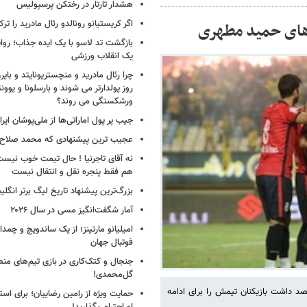
هشدار تارتار در رختکن پرسپولیس
اگر کریستیانو رونالدو رئال مادرید را ترک
های حمید مطهری
بازگشت تد لاسو با یک ایده جذاب؛ روای
یک انقلاب ورزشی
چرا رئال مادرید و منچستریونایتد و بای
روز پولدارتر می شوند و بارسلونا و ی
ورشکستگی می روند؟
جیب پر پول اماراتی‌ها از ملی‌پوشان ایرا
عجیب ترین پیشنهادی که محمد صلاح ر
نه آقای تاجرنیا ! حال تیمت خوب نی
هم فقط پنجره نقل و انتقال نیست
بزرگ‌ترین پیشنهاد تاریخ لیگ برتر انگل
آمار شگفت‌انگیز مسی در سال ۲۰۲۶
امیلیانو مارتینز؛ از یک ساندویچ و چمد
فوتبال جهان
جنجال و کتک‌کاری در بازی تیم‌های منص
گل‌محمدی!
 داشت بازیکنان تیمش را برای ادامه
حمایت ویژه از رامین رضاییان؛ برای است