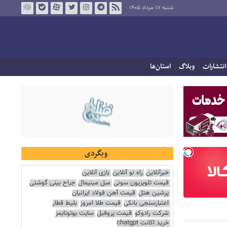
شنبه ۱۷ مرداد ۱۴۰۵
انتشارات
وبلاگ
استان‌ها
وبگردی
خبرآنلاین
راه نو آنلاین
بازی آنلاین
قیمت تلویزیون سونی
مبل مینیمال
جراح بینی گوشتی
پرشین هتل
قیمت آهن فولاد ایرانیان
اعتبارسنجی بانکی
قیمت طلا امروز
بلیط قطار
شرکت رادوکو
قیمت پروفیل
سایت یوتوتایمز
خرید اکانت chatgpt