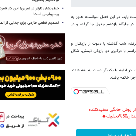
او احترام بگذارید!
خط‌ونشان تارتار در تمرین؛ این کار نامر
پرسپولیس است!
 یابد، در این فصل نتوانسته هنوز به
تصمیم قطعی طارمی برای جدایی از الم
 تیم با کسب ۶ امتیاز طی ۶ بازی اخیر خود، در جایگاه یازدهم جدول جا گرفته و در
فته، شب گذشته با دعوت از بازیکنان و
راسم با درگیری دو بازیکن تیمش، شکل
 در ادامه با یکدیگر دست به یقه شدند
جرا خاتمه یافت.
 از روش خانگی سفیدکننده
دان50%تخفیف🔥