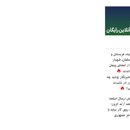
یه، عربستان و
لمان، شهباز
ز امضای پیمان
ندند
برنگار بودید چه
ور در نشست
د؟
ان ارسال اسلحه
شد / تد کروز:
روی کار بیاید یا
جز جمهوری