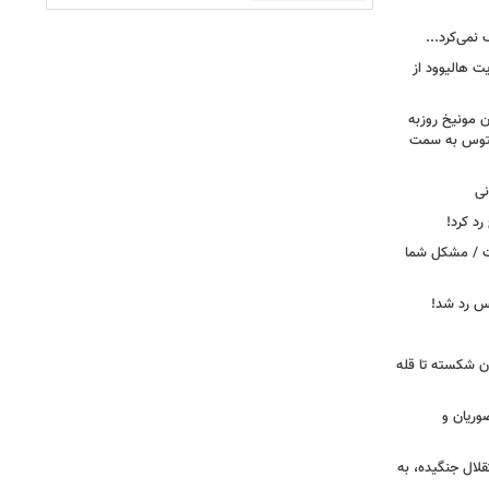
 نمی‌کرد...
ت هالیوود از
رن مونیخ روزبه
وونتوس به سمت
نی
د کرد!
ست / مشکل شما
یس رد شد!
ان شکسته تا قله
وریان و
قلال جنگیده، به