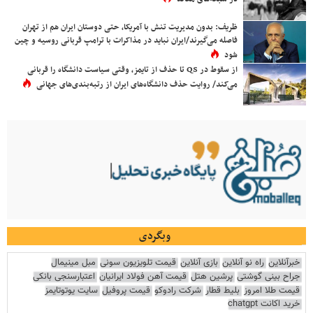
ظریف: بدون مدیریت تنش با آمریکا، حتی دوستان ایران هم از تهران
فاصله می‌گیرند/ایران نباید در مذاکرات با ترامپ قربانی روسیه و چین
شود
از سقوط در QS تا حذف از تایمز، وقتی سیاست دانشگاه را قربانی
می‌کند/ روایت حذف دانشگاه‌های ایران از رتبه‌بندی‌های جهانی
وبگردی
خبرآنلاین
راه نو آنلاین
بازی آنلاین
قیمت تلویزیون سونی
مبل مینیمال
جراح بینی گوشتی
پرشین هتل
قیمت آهن فولاد ایرانیان
اعتبارسنجی بانکی
قیمت طلا امروز
بلیط قطار
شرکت رادوکو
قیمت پروفیل
سایت یوتوتایمز
خرید اکانت chatgpt