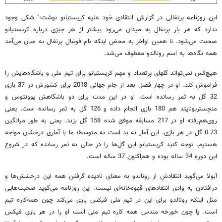
این روزنامه پرتغالی در گزارش انتقادی خود علیه کریستیانو نوشت:" شکی وجود
ندارد که هر بار پرتغال به میدان می‌رود بیشتر از هر چیزی درباره کریستیانو
صحبت می‌شود. تا همین اواخر به محض اینکه نام فوتبال پرتغال به میان می‌آمد
همه نگاه‌ها به اسم رونالدو معطوف می‌شد.
هیچ‌کس نمی‌تواند گلهای پرتعداد و مهم کریستیانو برای تیم ملی و باشگاه‌هایش را
فراموش کند. او در چهار فصل بعد از جام جهانی 2018 برای کشورش در 37 بازی
32 گل به ثمر رسانده است. او در این مدت برای دو باشگاهش یوونتوس و
منچستریونایتد هم 180 بازی انجام داده و 126 گل به ثمر رسانده است. یعنی
روی‌هم‌رفته او در 217 مسابقه موفق شده 158 گل بزند. یعنی به طور میانگین
0.73 گل در هر بازی. این آمار نه بد است نه متوسط؛ ما با آماری درخشان مواجه
هستیم. توجه کنید کریستیانو این گل‌ها را در حالی به ثمر رسانده که در شروع
این دوره 34 ساله بوده و هم‌اکنون 37 ساله است.
آبولا می‌گوید انتقادش از رونالدو به معنای نادیده گرفتن همه این درخشش‌ها و
درافتادن به وادی انتقادهای قهوه‌خانه‌ای نیست. این روزنامه می‌گوید صحبت‌هایی
مثل اینکه رونالدو برای این در تیم ملی فیکس بازی می‌کند چون همه‌کاره تیم
است. یا چون خورخه مندس همه کاره تیم ملی است او را در هر بازی فیکس