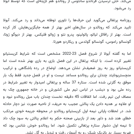
می‌کند. حتی ترسیدن فرناندو سانتوس از رونالدو هم گزینه‌ای است که توسط آبولا
رد می‌شود.
روزنامه پرتغالی می‌گوید این حرف‌ها را تئوری توطئه می‌داند و رد می‌کند. آبولا
تایید می‌کند که رونالدو در سال‌های اخیر بهتر از همه جایگزین‌هایش کار کرده
است. بهتر از رافائل لیائو، پائولینو، پدرو نتو و ژوائو فلیکس. بهتر از دیوگو ژوتا،
گونسالو راموس، گونسالو گوئدس و ریکاردو هورتا.
اما به گفته آبولا از شروع فصل 23-2022 مشخص است که شرایط کریستیانو
تغییر کرده است. با اینکه پرتغال در این فصل بازی به بازی بهتر شده است اما
کریستیانو روز به روز ضعیف‌تر نشان می‌دهد. اوضاع در رده باشگاهی و ترکیب
منچستریونایتد چندان برای رونالدو مساعد نیست و او در فصل جدید فقط یک بار
موفق به گلزنی شده است. ستاره 37 ساله و پرتغالی امیدوار به تغییر شرایط در
رده ملی بود و دیشب در لباس تیم ملی کشورش و در خانه جمهوری چک به
مصاف این تیم رفت. اما اتفاقات 45 دقیقه نخست چندان باب میل رونالدو نبود و
او علاوه بر هدیه دادن یک پنالتی عجیب به حریف، از ناحیه صورت نیز دچار حادثه
شد. در لحظات پایانی نیمه اول کریستیانو رونالدو در محوطه جریمه خودی مرتکب
خطای هند شد و داور بعد از بازبینی صحنه حکم به اعلام پنالتی به سود چک داد
تا نیمه اول دشوار ستاره پرتغالی تکمیل شود. اما رونالدو خوش شانس بود که
ضربه بسیار بد پاتریک شیک رو به آسمان رفت و تبدیل به گل نشد.