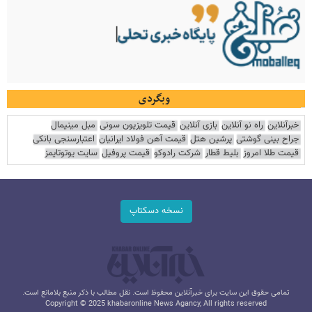
وبگردی
خبرآنلاین
راه نو آنلاین
بازی آنلاین
قیمت تلویزیون سونی
مبل مینیمال
جراح بینی گوشتی
پرشین هتل
قیمت آهن فولاد ایرانیان
اعتبارسنجی بانکی
قیمت طلا امروز
بلیط قطار
شرکت رادوکو
قیمت پروفیل
سایت یوتوتایمز
نسخه دسکتاپ
تمامی حقوق این سایت برای خبرآنلاین محفوظ است. نقل مطالب با ذکر منبع بلامانع است.
Copyright © 2025 khabaronline News Agancy, All rights reserved