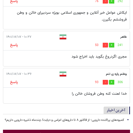
پاسخ
76
292
ایکاش عوامل خبر آنلاین و جمهوری اسلامی بویژه سردبیرای خائن و وطن
فروششم بگیرن.
طاهر
۱۰:۲۷ - ۱۴۰۱/۰۷/۰۷
پاسخ
50
241
مجری اگردروغ بگوید باید اخراج شود
وطنم پاره ی تنم
۱۰:۳۶ - ۱۴۰۱/۰۷/۰۷
پاسخ
93
306
خدا لعنت کنه وطن فروشان خائن را
آخرین اخبار
کمبودهای پراکنده دارویی؛ از فاکتور ۸ تا داروهای ام‌اس و دیابت/ چندماه ذخیره دارویی داریم؟