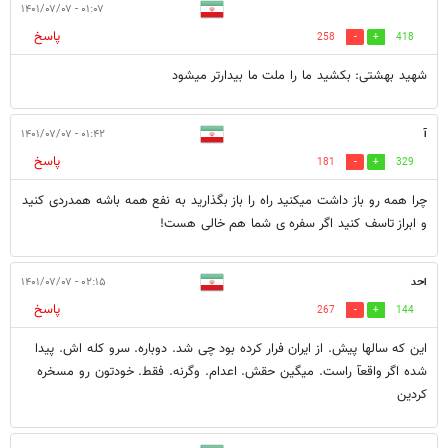
۰۱:۰۷ - ۱۴۰۱/۰۷/۰۷
پاسخ
258
418
شهید بهشتی: بکشید ما را ملت ما بیدارتر میشود
آ
۰۱:۴۲ - ۱۴۰۱/۰۷/۰۷
پاسخ
181
329
چرا همه رو باز داشت میکنید راه را باز بگذارید به نفع همه باشه همدردی کنید
و ابراز تاسف کنید اگر سفره ی شما هم خالی هست!
احد
۰۲:۱۵ - ۱۴۰۱/۰۷/۰۷
پاسخ
267
144
این که سالها پیش. از ایران فرار کرده بود چی شد. دوباره. سرو کله اش. پیدا
شده اگر واقعآ راست. میگین حقش. اعدام. وگرنه. فقط. خودتون رو مسخره
کردین