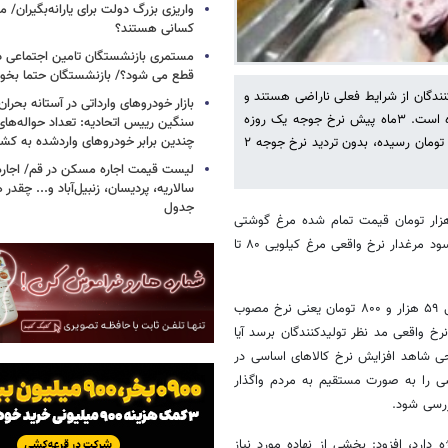
واریزی بزرگ دولت برای یارانه‌بگیران/
کسانی هستند؟
مستمری بازنشستگان تامین اجتماعی د
قطع می شود؟/ بازنشستگان حتما بخوا
ندگان از شرایط فعلی ناراضی هستند و
بازار خودروهای وارداتی در آستانه بحرا
به نظر می‌رسد فعالیت تولیدکنندگان حدود ۲۰ تا ۳۰ درصد کاهش پیدا کرده است. ۳ماه پیش نرخ جوجه یک روزه
سنگین رییس اتحادیه: تعداد حواله‌های
چندین برابر خودروهای واردشده به کش
حدود ۲ تا ۲ هزار و ۵۰۰ تومان بود اما امروز نرخ آن به دانه‌ای ۱۴ هزار و ۵۰۰ تومان رسیده، بدون تردید نرخ جوجه ۲
لیست قیمت اجاره مسکن در قم/ اجاره آ
سالاریه، پردیسان، زنبیل‌آباد و... چقدر 
جدول
یوسفی ، با تایید خبر فروش مرغ کیلویی ۷۵ هزار تومان، گفت: ۷۵ هزار تومان قیمت تمام شده مرغ گوشتی
است و نرخ مرغ باید سود مرغدار و تولیدکننده نیز لحاظ شود که با احتساب سود مرغدار نرخ واقعی مرغ کیلویی ۸۰ تا
این فعال اقتصادی در پاسخ به این پرسش که بعد از اینکه نرخ مرغ به کیلویی ۵۹ هزار و ۸۰۰ تومان یعنی نرخ مصوب
گر مرغ به نرخ واقعی مد نظر تولیدکنندگان برسد آیا
ی شاهد افزایش نرخ کالاهای اساسی در
 جبران افزایش نرخ‌ها یارانه ۴ قلم کالای اساسی را به صورت مستقیم به مردم واگذار
ه دارد، افزود: بخشی از نهاده مورد نیاز