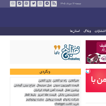
جمعه ۱۶ مرداد ۱۴۰۵
انتشارات
وبلاگ
استان‌ها
وبگردی
خبرآنلاین
راه نو آنلاین
بازی آنلاین
قیمت تلویزیون سونی
مبل مینیمال
جراح بینی گوشتی
پرشین هتل
قیمت آهن فولاد ایرانیان
اعتبارسنجی بانکی
قیمت طلا امروز
بلیط قطار
شرکت رادوکو
قیمت پروفیل
سایت یوتوتایمز
خرید اکانت chatgpt