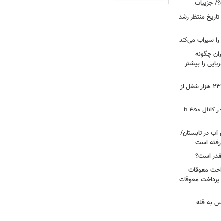
؟/ جزییات
تاریخ منتظر رشد
یران چگونه
ریایی را بیشتر
شوک به بازار کار آمریکا/ اقتصاد امریکا ۲۳ هزار شغل از
گزارشی از بازار برنج؛ قیمت‌ها همچنان در کانال ۴۵۰ تا
آب در تابستان/
ا رفته است
قدر است؟
داخت معوقات
 پرداخت معوقات
س به قله