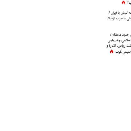
د؟
لبنان با ایران /
ی با حزب نزدیک
 جدید منطقه /
اسلامی چه پیامی
لث ریاض، آنکارا و
 امنیتی غرب