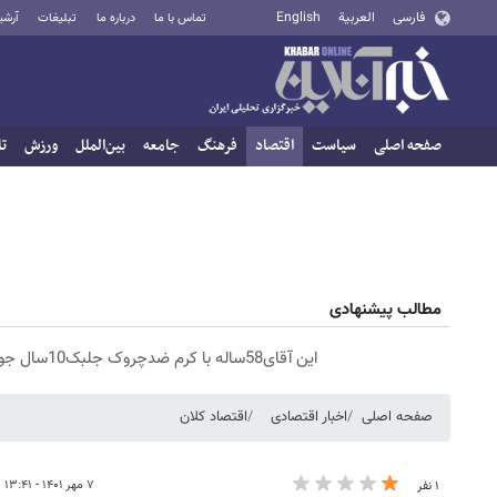
فارسی
العربية
English
تماس با ما
درباره ما
تبلیغات
آرشی
صفحه اصلی
سیاست
اقتصاد
فرهنگ
جامعه
بین‌الملل
ورزش
تا
مطالب پیشنهادی
این آقای58ساله با کرم ضدچروک جلبک10سال جوان شد(سفارش با تخفیف)
صفحه اصلی
اخبار اقتصادی
اقتصاد کلان
۷ مهر ۱۴۰۱ - ۱۳:۴۱
۱ نفر