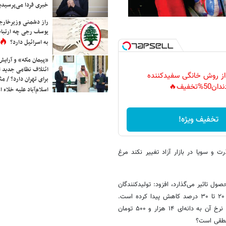
خبری فردا می‌پرسیدی
راز دشمنی وزیرخارجه 
یوسف رجی چه ارتباط
به اسرائیل دارد؟
«پیمان مکه» و آرایش
ائتلاف نظامی جدید 
 از روش خانگی سفیدکننده
برای تهران دارد؟ / مث
دان50%تخفیف🔥
اسلام‌آباد علیه خلاء
تخفیف ویژه!
 و سویا در بازار آزاد تغییر نکند مرغ
ول تاثیر می‌گذارد، افزود: تولیدکنندگان
از شرایط فعلی ناراضی هستند و به نظر می‌رسد فعالیت تولیدکنندگان حدود ۲۰ تا ۳۰ درصد کاهش پیدا کرده است.
۳ماه پیش نرخ جوجه یک روزه حدود ۲ تا ۲ هزار و ۵۰۰ تومان بود اما امروز نرخ آن به دانه‌ای ۱۴ هزار و ۵۰۰ تومان