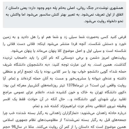
همشهری نوشت:در جنگ روانی، اصلی به‌نام پله دوم وجود دارد؛ یعنی داستان /
اتفاق از اول تعریف نمی‌شود. به تعبیر بهتر کنش سانسور می‌شود اما واکنش به
نحو دلخواه روایت می‌شود.
فرض کنید کسی به‌صورت شما سیلی زد و شما هم او را هل دادید و به زمین
خورد و دستش شکست. آنچه فردا منتشر می‌شود اینکه: فلانی دست فلانی را
شکسته است و سیلی اول و اصل موضوع کلا پنهان می‌ماند یا پنهان می‌شود.
روایت‌های امروز دشمن و برخی دوستانی که نام آنان را باید «اصحاب تردید»
گذاشت، همین است. به این عبارت توجه کنید: «به دانشجویان دانشگاه شریف
حمله شد!» گویی دانشجو خواب بود یا سر کلاس بوده یا یک تجمع آرام و منطقی
داشته و عده‌ای دیوانه یا مشروب‌خور و مست به آنان حمله کرده‌اند و تمام. آیا
روایت واقعی این است؟ در تیرماه1378 تیتر روزنامه‌های آتش‌بیار معرکه این بود:
«کوی دانشگاه تهران به خاک و خون کشیده شد»، «اعلام عزای عمومی مراجع
تقلید برای شهدای کوی دانشگاه» و... حال آنکه در آن حوادث فقط یک افسر
وظیفه نیروی انتظامی به‌نام عزت ابراهیم‌نژاد کشته شد و تمام.
درباره حادثه زاهدان می‌شنوید: «نمازگزاران زاهدانی به رگبار بسته شدند» خب چرا
جمعه‌های قبل به رگبار بسته نمی‌شدند؟ از مظلومیت‌های نظام جمهوری اسلامی
همین موضوع است که داستان را از کمر آن روایت می‌کنند. مثلا در سال98 حجم