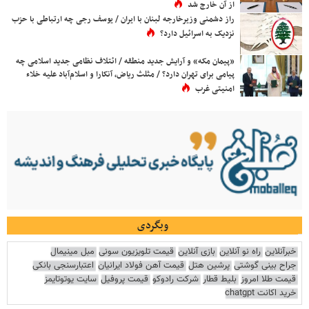
از آن خارج شد
راز دشمنی وزیرخارجه لبنان با ایران / یوسف رجی چه ارتباطی با حزب
نزدیک به اسرائیل دارد؟
«پیمان مکه» و آرایش جدید منطقه / ائتلاف نظامی جدید اسلامی چه
پیامی برای تهران دارد؟ / مثلث ریاض، آنکارا و اسلام‌آباد علیه خلاء
امنیتی غرب
وبگردی
خبرآنلاین
راه نو آنلاین
بازی آنلاین
قیمت تلویزیون سونی
مبل مینیمال
جراح بینی گوشتی
پرشین هتل
قیمت آهن فولاد ایرانیان
اعتبارسنجی بانکی
قیمت طلا امروز
بلیط قطار
شرکت رادوکو
قیمت پروفیل
سایت یوتوتایمز
خرید اکانت chatgpt