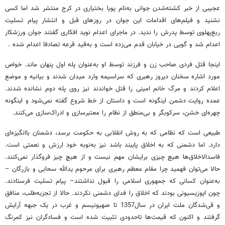
عجیبی از خبر کشته‌شدن جوانی به‌نام پویا بختیاری در کرج منتشر شد اما کسی
نشنید و فیلم‌های اقدامات این جوان در روزهای قبل و انتشار پیام تسلیت
ربع‌پهلوی توسط پدرش را ندید. در ماجرای اعدام نوید افکاری گفتند جوان ورزشکار
اعدام شد و گویی در خیابان قدم می‌زده است و به‌قید قرعه تصادفا اعدام شده .
اینجا قتل فردی صاحب زن و فرزند توسط او به‌عنوان پله اول پنهان ماند. خواص
مورد اشاره سخنان دیروز رهبری که سراسیمه وارد میدان شدند و بیانیه و موضع
اعلام کردند و مرگ خانم امینی را قتل خواندند نیز روی پله دوم نشانده شدند.
عمده روایت دشمن اینگونه است و داستان از خط شروع گفته نمی‌شود و اینگونه
چهره‌ای خشن، سرکوبگر و بی‌منطق از نظام را معتبرسازی و ادراک‌سازی می‌کنند.
طبیعی است که نظامی که به روش انقلابی به حکومت برسد، دشمنان باانگیزه‌ای
دارد. اما دشمنی که به اخلاق پایبند باشد نیز به‌نوبه خود ارزش و نعمتی است.
فاسدالاخلاق‌ها هیچ چیزی برایشان مهم نیست و از هیچ چیز فروگذار نمی‌کنند.
حالا می‌توان فهمید چرا مقام معظم رهبری برای مرحوم یدالله سحابی و بازرگان –
به‌عنوان کسانی که جمهوری اسلامی را قبول نداشتند– پیام تسلیت فرستادند.
چون اپوزیسیونی بودند که اخلاق را فدای دشمنی نکردند. حالا از تجزیه‌طلب، منافق
و قی‌شدگان ملت ایران در سال1357 تا صهیونیسم و غرب در یک جبهه آرایش
گرفتند و اکنون که قیمت‌ها تاحدودی تثبیت شده است و فسادگران نیز کمرنگ