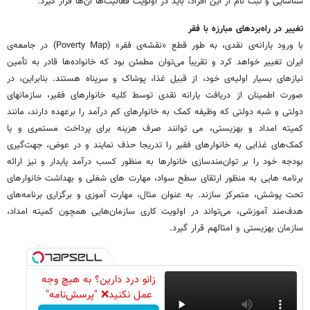
شناسایی و ثبت نام از این افراد، باید در اولویت فعالیت‌ها آن‌ها قرار گیرد.
تغییر در راه‌بردهای مبارزه با فقر
با ورود یارانه‌ی نقدی، به طور قطع «نقشه‌ی فقر» (Poverty Map) در جامعه‌ی
ایران تغییر خواهد کرد و تقریباً می‌توان مطمئن بود که خانواده‌ها قادر به تأمین
نیازهای بسیار اولیه‌ی خود، از قبیل غذا، پوشاک و سرپناه هستند. بنابراین، در
صورت اطمینان از دریافت یارانه نقدی توسط کلیه خانوارهای فقیر، سازمانهای
دولتی و شبه دولتی که وظیفه کمک به خانوارهای کم درآمد را برعهده دارند، مانند
کمیته امداد و بهزیستی، می توانند صرف هزینه برای پرداخت مستمری و یا
کمک‌های غذایی به خانوارهای فقیر را تدریجا حذف نمایند و در عوض، جهت‌گیری
بودجه خود را بر توان‌مندسازی خانوارها به منظور کسب درآمد پایدار و نیز ارائه
برنامه هایی به منظور ارتقای سطح سواد، مهارت های شغلی و بهداشت خانوارهای
تحت پوشش، متمرکز سازند. به عنوان مثال، مهارت آموزی و برگزاری برنامه‌های
هدف‌مند آموزشی، می‌تواند در اولویت کاری سازمان‌هایی همچون کمیته امداد،
سازمان بهزیستی و امثالهم قرار گیرد.
زانو درد دارین؟ به هیچ وجه
عمل نکنید❌ "پرسش‌نامه"