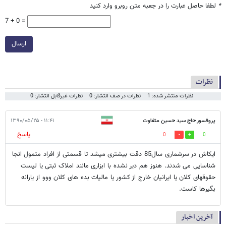
*
لطفا حاصل عبارت را در جعبه متن روبرو وارد کنید
7 + 0 =
ارسال
نظرات
نظرات منتشر شده: 1
نظرات در صف انتشار: 0
نظرات غیرقابل انتشار: 0
پروفسور حاج سید حسین متفاوت
۱۱:۴۱ - ۱۳۹۰/۰۵/۲۵
پاسخ
0
0
ایکاش در سرشماری سال85 دقت بیشتری میشد تا قسمتی از افراد متمول انجا
شناسایی می شدند. هنوز هم دیر نشده با ابزاری مانند املاک ثبتی یا لیست
حقوقهای کلان یا ایرانیان خارج از کشور یا مالیات بده های کلان ووو از یارانه
بگیرها کاست.
آخرین اخبار