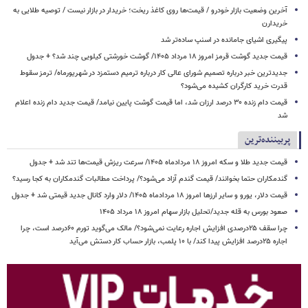
آخرین وضعیت بازار خودرو / قیمت‌ها روی کاغذ ریخت؛ خریدار در بازار نیست / توصیه طلایی به
خریدارن
پیگیری اشیای جامانده در اسنپ ساده‌تر شد
قیمت جدید گوشت قرمز امروز ۱۸ مرداد ۱۴۰۵/ گوشت خورشتی کیلویی چند شد؟ + جدول
جدیدترین خبر درباره تصمیم شورای عالی کار درباره ترمیم دستمزد در شهریورماه/ ترمز سقوط
قدرت خرید کارگران کشیده می‌شود؟
قیمت دام زنده ۳۰ درصد ارزان شد، اما قیمت گوشت پایین نیامد/ قیمت جدید دام زنده اعلام
شد
پربیننده‌ترین
قیمت جدید طلا و سکه امروز ۱۸ مردادماه ۱۴۰۵/ سرعت ریزش قیمت‌ها تند شد + جدول
گندمکاران حتما بخوانند/ قیمت گندم آزاد می‌شود؟/ پرداخت مطالبات گندمکاران به کجا رسید؟
قیمت دلار، یورو و سایر ارزها امروز ۱۸ مردادماه ۱۴۰۵/ دلار وارد کانال جدید قیمتی شد + جدول
صعود بورس به قله جدید/تحلیل بازار سهام امروز ۱۸ مرداد ۱۴۰۵
چرا سقف ۲۵درصدی افزایش اجاره رعایت نمی‌شود؟/ مالک می‌گوید تورم ۶۰درصد است، چرا
اجاره ۲۵درصد افزایش پیدا کند/ با ۱۰ پلمب، بازار حساب کار دستش می‌آید