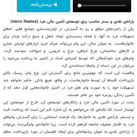
◀ پرسش‌نامه
یارانه‌ی نقدی و بستر مناسب برای توسعه‌ی تأمین مالی خرد (micro finance)
یکی از راه‌بردهای موفق و رو به گسترش در توان‌مندسازی جوامع فقیر، اعطای
تسهیلات خرد به آنها، با هدف بسترسازی ایجاد شغل و منبع درآمد پایدار برای
خانوارهاست. به عنوان مثال، این وام می‌تواند صرف خرید ابزارهای اولیه‌ی نجاری
و کارهای ساختمانی، چرخ خیاطی، مرغ و خروس، و حیوانات سودمند گردد.
وام‌های خرد خوداشغالی که توسط کمیته‌ی امداد در کشور ما پرداخت می‌شود را
می‌توان در این دسته از وام‌ها دسته‌بندی کرد.
واقعیت این است که مهم‌ترین مانع برای گسترش این نوع وام‌، ریسک بالای
بازپرداخت اقساط آن توسط خانوارهاست. در واقع، هیچ بانکی حاضر نخواهد شد
تسهیلات خود را به صورت وام های خرد در اختیار خانواده‌هایی قرار دهد که از
تأمین زندگی روزمره خود نیز عاجز هستند.
بحث در مورد تأمین مالی خرد و راه‌کارهای توسعه‌ی آن، خارج از حوصله‌ی این
نوشتار است؛ امّا نکته‌ای که می‌خواهم به آن اشاره کنم این است که پرداخت ثابت
و مستمر یارانه‌ی نقدی به خانوارها، یک فرصت استثنایی را برای گسترش وام‌های
خرد به اقشار ضعیف جامعه فراهم کرده است. زیرا خانواده‌ی وام‌گیرنده، می‌تواند
از یارانه‌ی نقدی به عنوان پشتوانه‌ای برای ایجاد اطمینان در مورد بازپرداخت منظم