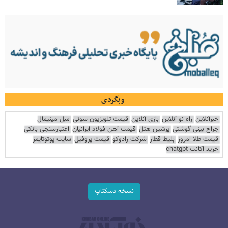
وبگردی
خبرآنلاین
راه نو آنلاین
بازی آنلاین
قیمت تلویزیون سونی
مبل مینیمال
جراح بینی گوشتی
پرشین هتل
قیمت آهن فولاد ایرانیان
اعتبارسنجی بانکی
قیمت طلا امروز
بلیط قطار
شرکت رادوکو
قیمت پروفیل
سایت یوتوتایمز
خرید اکانت chatgpt
نسخه دسکتاپ