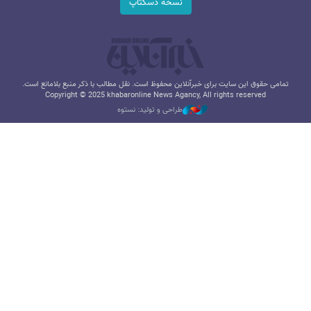
نسخه دسکتاپ
تمامی حقوق این سایت برای خبرآنلاین محفوظ است. نقل مطالب با ذکر منبع بلامانع است.
Copyright © 2025 khabaronline News Agancy, All rights reserved
طراحی و تولید: نستوه