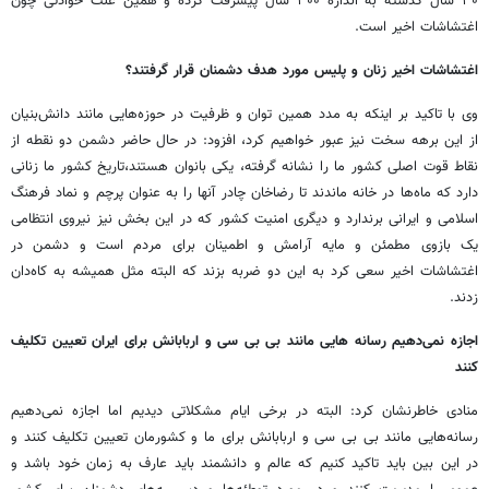
۳۰ سال گذشته به اندازه ۳۰۰ سال پیشرفت کرده و همین علت حوادثی چون
اغتشاشات اخیر است.
اغتشاشات اخیر زنان و پلیس مورد هدف دشمنان قرار گرفتند؟
وی با تاکید بر اینکه به مدد همین توان و ظرفیت در حوزه‌هایی مانند دانش‌بنیان
از این برهه سخت نیز عبور خواهیم کرد، افزود: در حال حاضر دشمن دو نقطه از
نقاط قوت اصلی کشور ما را نشانه گرفته، یکی بانوان هستند،تاریخ کشور ما زنانی
دارد که ماه‌ها در خانه ماندند تا رضاخان چادر آنها را به عنوان پرچم و نماد فرهنگ
اسلامی و ایرانی برندارد و دیگری امنیت کشور که در این بخش نیز نیروی انتظامی
یک بازوی مطمئن و مایه آرامش و اطمینان برای مردم است و دشمن در
اغتشاشات اخیر سعی کرد به این دو ضربه بزند که البته مثل همیشه به کاه‌دان
زدند.
اجازه نمی‌دهیم رسانه هایی مانند بی بی سی و اربابانش برای ایران تعیین تکلیف
کنند
منادی خاطرنشان کرد: البته در برخی ایام مشکلاتی دیدیم اما اجازه نمی‌دهیم
رسانه‌هایی مانند بی بی سی و اربابانش برای ما و کشورمان تعیین تکلیف کنند و
در این بین باید تاکید کنیم که عالم و دانشمند باید عارف به زمان خود باشد و