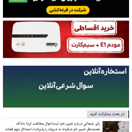
در بحث مشارکت کنید
رأی جنجالی درباره تغییر نام؛ ثبت‌احوال مخالفت کرد/ دادگاه
تجدیدنظر تغییر نام «رقیه» به «رویا» را پذیرفت/ استدلال مهم قضات