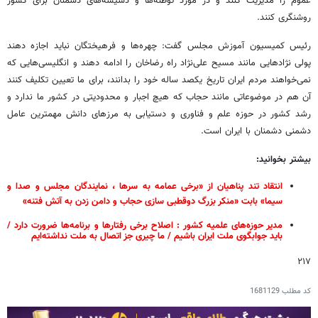
عموم را مدیریت کنند و در مورد توطئه‌ها و دسیسه‌های دشمنان برای کشور
روشنگری کنند.
رئیس کمیسیون آموزش مجلس گفت: چهره‌ها و فرهیختگان نباید اجازه دهند
پولی نژادهایی مانند مسیح علی‌نژاد راه رضاخان را ادامه دهند و انگلیسی‌هایی که
نمی‌خواهند مردم ایران تاریخ یکصد ساله خود را بدانند، برای ما تعیین تکلیف کنند
آن هم در موضوعاتی مانند حجاب که هیچ اجبار و محدودیتی در کشور ما ندارد و
رشد کشور در حوزه علم و فناوری و دستیابی به مرزهای دانش مهمترین عامل
دشمنی دشمنان با ایران است.
بیشتر بخوانید:
انتقاد تند پناهیان از «برخی عمامه به سرها ، نمایندگان مجلس و صدا و
سیما» بابت «منکر بزرگ دوقطبی سازی حجاب و دامن زدن به آتش فتنه»
مدیر حوزه‌های علمیه کشور : اصلاح برخی رفتارها و برنامه‌ها ضرورت دارد /
باید جوابگوی ملت ایران باشیم / ما چیری جز اتصال به ملت نداشته‌ایم
۲۱۷
کد مطلب
1681129