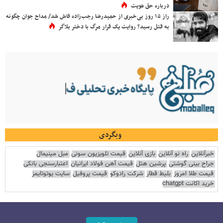
درباره حق هویت
راز ۱۵ روز بی‌خبری از حمیدرضا رجب‌زاده فاش شد/ مداح جوان چگونه
به قتل رسید؟ روایت یک قرار مرگ با دختر بلاگر
وبگردی
خبرآنلاین
راه نو آنلاین
بازی آنلاین
قیمت تلویزیون سونی
مبل مینیمال
جراح بینی گوشتی
پرشین هتل
قیمت آهن فولاد ایرانیان
اعتبارسنجی بانکی
قیمت طلا امروز
بلیط قطار
شرکت رادوکو
قیمت پروفیل
سایت یوتوتایمز
خرید اکانت chatgpt