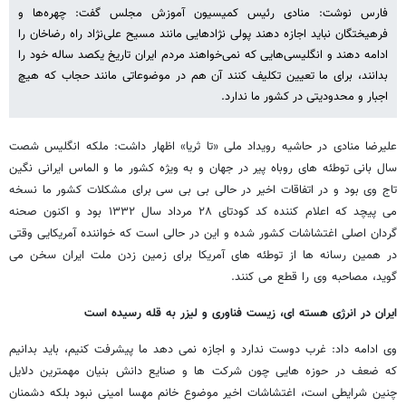
فارس نوشت: منادی رئیس کمیسیون آموزش مجلس گفت: چهره‌ها و
فرهیختگان نباید اجازه دهند پولی نژادهایی مانند مسیح علی‌نژاد راه رضاخان را
ادامه دهند و انگلیسی‌هایی که نمی‌خواهند مردم ایران تاریخ یکصد ساله خود را
بدانند، برای ما تعیین تکلیف کنند آن هم در موضوعاتی مانند حجاب که هیچ
اجبار و محدودیتی در کشور ما ندارد.
علیرضا منادی در حاشیه رویداد ملی «تا ثریا» اظهار داشت: ملکه انگلیس شصت
سال بانی توطئه های روباه پیر در جهان و به ویژه کشور ما و الماس ایرانی نگین
تاج وی بود و در اتفاقات اخیر در حالی بی بی سی برای مشکلات کشور ما نسخه
می پیچد که اعلام کننده کد کودتای ۲۸ مرداد سال ۱۳۳۲ بود و اکنون صحنه
گردان اصلی اغتشاشات کشور شده و این در حالی است که خواننده آمریکایی وقتی
در همین رسانه ها از توطئه های آمریکا برای زمین زدن ملت ایران سخن می
گوید، مصاحبه وی را قطع می کنند.
ایران در انرژی هسته ای، زیست فناوری و لیزر به قله رسیده است
وی ادامه داد: غرب دوست ندارد و اجازه نمی دهد ما پیشرفت کنیم، باید بدانیم
که ضعف در حوزه هایی چون شرکت ها و صنایع دانش بنیان مهمترین دلایل
چنین شرایطی است، اغتشاشات اخیر موضوع خانم مهسا امینی نبود بلکه دشمنان