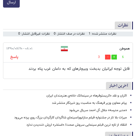
ارسال
نظرات
نظرات منتشر شده: 1
نظرات در صف انتشار: 0
نظرات غیرقابل انتشار: 0
هموطن
۰۸:۰۱ - ۱۳۹۰/۰۶/۲۰
پاسخ
3
6
قابل توجه ایرانیان بدبخت وبیچارهای که به دامان غرب پناه بردند
آخرین اخبار
اکران و نقد «کریستوفرها» در سینماتک خانه‌ی هنرمندان ایران
پیام معاون وزیر فرهنگ به مناسبت روز خبرنگار منتشر شد
«مدیر مدرسه» جلال آل احمد سریال می‌شود
میراث بلا تار در جشنواره فیلم سارایوو/سینمای شاگردان کارگردان بزرگ روی پرده می‌رود
انتقاد از تازه ترین فبلم سینمایی سروش صحت/ «استخر» ارزش خندیدن ندارد
پربیننده‌ترین