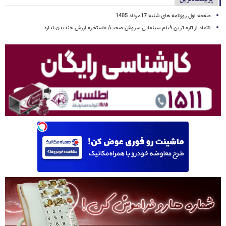
صفحه اول روزنامه های شنبه 17مرداد 1405
انتقاد از تازه ترین فبلم سینمایی سروش صحت/ «استخر» ارزش خندیدن ندارد