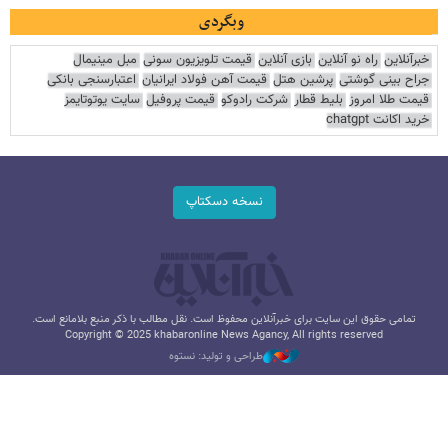
وبگردی
خبرآنلاین
راه نو آنلاین
بازی آنلاین
قیمت تلویزیون سونی
مبل مینیمال
جراح بینی گوشتی
پرشین هتل
قیمت آهن فولاد ایرانیان
اعتبارسنجی بانکی
قیمت طلا امروز
بلیط قطار
شرکت رادوکو
قیمت پروفیل
سایت یوتوتایمز
خرید اکانت chatgpt
نسخه دسکتاپ
تمامی حقوق این سایت برای خبرآنلاین محفوظ است. نقل مطالب با ذکر منبع بلامانع است.
Copyright © 2025 khabaronline News Agancy, All rights reserved
طراحی و تولید: نستوه