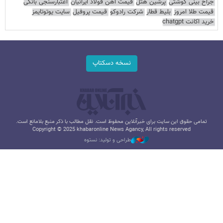
جراح بینی گوشتی
پرشین هتل
قیمت آهن فولاد ایرانیان
اعتبارسنجی بانکی
قیمت طلا امروز
بلیط قطار
شرکت رادوکو
قیمت پروفیل
سایت یوتوتایمز
خرید اکانت chatgpt
نسخه دسکتاپ
تمامی حقوق این سایت برای خبرآنلاین محفوظ است. نقل مطالب با ذکر منبع بلامانع است.
Copyright © 2025 khabaronline News Agancy, All rights reserved
طراحی و تولید: نستوه