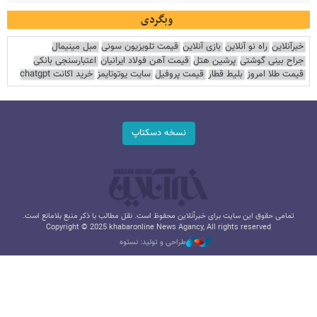
وبگردی
خبرآنلاین
راه نو آنلاین
بازی آنلاین
قیمت تلویزیون سونی
مبل مینیمال
جراح بینی گوشتی
پرشین هتل
قیمت آهن فولاد ایرانیان
اعتبارسنجی بانکی
قیمت طلا امروز
بلیط قطار
قیمت پروفیل
سایت یوتوتایمز
خرید اکانت chatgpt
نسخه دسکتاپ
تمامی حقوق این سایت برای خبرآنلاین محفوظ است. نقل مطالب با ذکر منبع بلامانع است.
Copyright © 2025 khabaronline News Agancy, All rights reserved
طراحی و تولید: نستوه