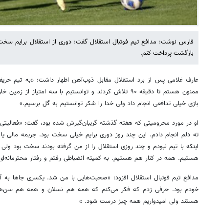
فارس نوشت: مدافع تیم فوتبال استقلال گفت: دوری از استقلال برایم سخت ب
بازگشت پرداخت کنم.
عارف غلامی پس از برد استقلال مقابل ذوب‌آهن اظهار داشت: «به تیم حریف
ممنون هستم تا دقیقه ۹۰ تلاش کردند و توانستیم با سه امتیاز
بازی خیلی تدافعی انجام داد ولی خدا را شکر توانستیم به گل برسیم.»
او در مورد محرومیتی که هفته گذشته گریبان‌گیرش شده بود، گفت: «فعالیتی خارج
ته دلم انجام دادم. این چند روز دوری برایم خیلی سخت بود. جریمه مالی یا 
اینکه با تیم نبودم و چند روزی استقلال را از من گرفته بودند سخت بود ولی ا
هستیم. همه در کنار هم هستیم. به کمیته انضباطی رفتم و رفتار محترمانه‌ای
مدافع تیم فوتبال استقلال افزود: «صحبت‌هایی با من شد. یکسری جاها به 
خودم بود. حرفی زدم که فکر می‌کنم که همه هم نسلان و همه هم سن‌ها
هستند ولی امیدواریم همه چیز درست شود. »