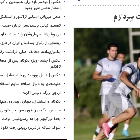
عکس | دردسر تازه برای همیلتون و کیم 
انتشار عکس‌های جدید
 بپردازم
محل میزبانی آسیایی تراکتور و استق
تصمیم نهایی پرسپولیس درباره جذب رض
بی وطن‌ها تیم‌ملی‌شان را دوست ندارند
رونمایی از رقبای بسکتبال ایران در بازی
بختیاری‌زاده، مخالف اصلی بازگشت رضا
عکس | جلسه ویژه نکونام پس از امضای 
تراکتور
عکس | عسل پورحیدری با استقلال تمدی
علیمنصور به دنبال مدافع سابق استقلا
آرزوی بزرگ دنیس اکرت
نکونام و استقلال، دوباره روبه‌روی هم!
سومین لیگ برتر بدون سرمربی خارجی
بعدا می‌گویم چرا به پرسپولیس نرفتم
شوک شبانه در تبریز؛ ربیعی رفت نکونام