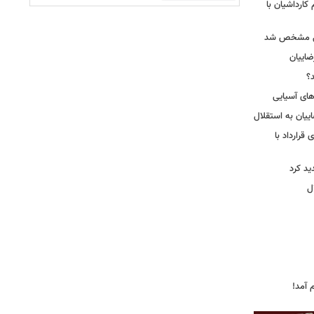
کارداشیان با
لال مشخص شد
اییان
؟
‌های آسیایی
ییان به استقلال
قرارداد با
د کرد
ل
 آمد!