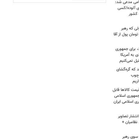
امی مدعی شد:
ای آلوده/کسی
ه کشور
لی که رهبر
ت؛ حاج خانم ۳۰۰ هزار تومان پول از آقا
، برای جمهوری
 به آمریکا
یل نمی‌کنیم
د که گره‌گشای
رچوب
ریم
مت کالاها قابل
مهوری اسلامی
ی اسلامی ایران
نتشار تصاویر
نظامیان +
سوی رهبر