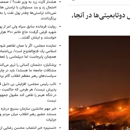
هشدار کارت زرد به وزیر نفت؟ / صمص
احتمال زد و بند مسئولان با تراستی ه
دوتابعیتی‌ها در آنجا،
نمی‌داند تراستی‌ها چقدر پول نفت را ب
برنگرداندند
روایت فرمانده سابق سپاه ولی امر از پو
شهید قرض گرف
خواستند و ایشان گفتند...
نماینده مجلس: اگر با عمان تفاهم شود
اسلامی یک فتح‌الفتوح است/ بی‌اعتمادی
همچنان پابرجاست اما دیپلماسی را تعط
پزشکیان: دشمنان کسانی را ترور می‌کنن
مشکلات جامعه ما هستند/ باید در چا
سیاست‌های رهبر معظم انقلاب گام بردا
نائب رئیس مجلس: افزایش بی دلیل قی
پذیرش نیست/ هر طرحی که حاکمیت ج
در تنگه هرمز را نقض کند مقبول جمهور
نیست
خبر مهم جانشین سازمان بسیج درباره ا
مستند حضور رهبر انقلاب میان مردم و 
جزئیات
«تسنیم» خبر انتصاب محسن رضایی از 