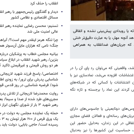
انقلاب را حذف کرد
دیدار و گفتگوی رئیس‌جمهور با رهبر انقل
مسائل اقتصادی و نظامی کشور
تسنیم: محسن رضایی نماینده رهبر انق
ه یا رویدادی پیش‌بینی نشده و اتفاقی
عالی امنیت ملی شد
آنچه مهار، یا به عبارت دقیق‌تر خنثی
چرا تنگه هرمز اینقدر مهم است؟/ آبراهه
که جریان‌های ضدانقلاب به همراهی
جنگ؛ نامی که هزاران مایل آن‌سوتر هم 
بیانیه مجلس خطاب به پزشکیان دربار
بنزین/ رهبر شهید انقلاب در ابلاغ سیا
هر دو روش قیمتی و غیرقیمتی تاکید کرد
د، واقعیتی که می‌توان رد پای آن را در
اختصاصی/ پاسخ فرزند شهید لاریجانی 
غتشاشات افزوده می‌شد، نمادسازی نیز با
شناسایی پدرش برای ترور/ به زودی اطل
ن اغتشاشات یا کسانی که در شبکه‌های
شود/ فرضیه شناسایی در روز قدس ق
 کردند این نماد را برجسته و تازه نگه
روایت محمدرضا لاریجانی از تلاش پدر
مجری‌های طرد شده از صدا و سیما/ بعد
رهبر شهید ۳ بار از شورای نگهبان ابراز نارضایتی کردند
‌های دوتابعیتی یا جاسوس‌های دارای
حمله یک نماینده مجلس به دولت در ج
یان‌های رسانه‌ای و فعالان فضای مجازی
یک و
فاقی در این زندان، به‌دلیل حضور این
رسیده است/ حاجی بابایی: دولت باید 
حساسیت این کشورها را نیز به‌دنبال