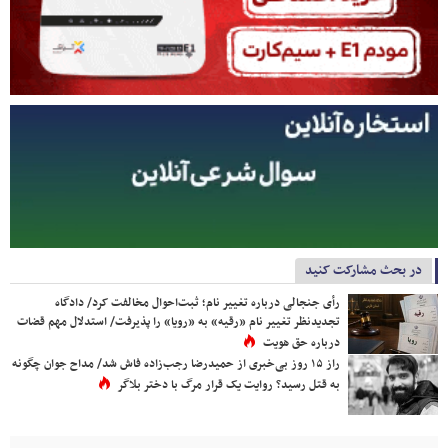
در بحث مشارکت کنید
رأی جنجالی درباره تغییر نام؛ ثبت‌احوال مخالفت کرد/ دادگاه
تجدیدنظر تغییر نام «رقیه» به «رویا» را پذیرفت/ استدلال مهم قضات
درباره حق هویت
راز ۱۵ روز بی‌خبری از حمیدرضا رجب‌زاده فاش شد/ مداح جوان چگونه
به قتل رسید؟ روایت یک قرار مرگ با دختر بلاگر