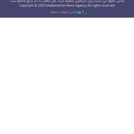
تمامی حقوق این سایت برای خبرآنلاین محفوظ است. نقل مطالب با ذکر منبع بلامانع است.
Copyright © 2025 khabaronline News Agancy, All rights reserved
طراحی و تولید: نستوه