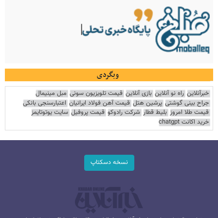
وبگردی
خبرآنلاین
راه نو آنلاین
بازی آنلاین
قیمت تلویزیون سونی
مبل مینیمال
جراح بینی گوشتی
پرشین هتل
قیمت آهن فولاد ایرانیان
اعتبارسنجی بانکی
قیمت طلا امروز
بلیط قطار
شرکت رادوکو
قیمت پروفیل
سایت یوتوتایمز
خرید اکانت chatgpt
نسخه دسکتاپ