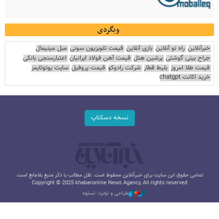
وبگردی
خبرآنلاین
راه نو آنلاین
بازی آنلاین
قیمت تلویزیون سونی
مبل مینیمال
جراح بینی گوشتی
پرشین هتل
قیمت آهن فولاد ایرانیان
اعتبارسنجی بانکی
قیمت طلا امروز
بلیط قطار
شرکت رادوکو
قیمت پروفیل
سایت یوتوتایمز
خرید اکانت chatgpt
نسخه دسکتاپ
تمامی حقوق این سایت برای خبرآنلاین محفوظ است. نقل مطالب با ذکر منبع بلامانع است.
Copyright © 2025 khabaronline News Agancy, All rights reserved
طراحی و تولید: نستوه