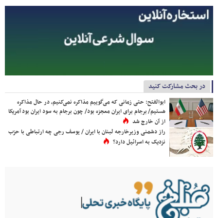
در بحث مشارکت کنید
ابوالفتح: حتی زمانی که می‌گوییم مذاکره نمی‌کنیم، در حال مذاکره
هستیم/ برجام برای ایران معجزه بود/ چون برجام به سود ایران بود آمریکا
از آن خارج شد
راز دشمنی وزیرخارجه لبنان با ایران / یوسف رجی چه ارتباطی با حزب
نزدیک به اسرائیل دارد؟