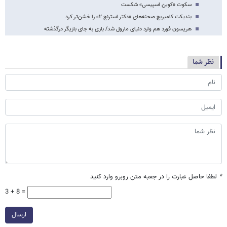
سکوت «کوین اسپیسی» شکست
بندیکت کامبربچ صحنه‌های «دکتر استرنج ۲» را خشن‌تر کرد
هریسون فورد هم وارد دنیای مارول شد/ بازی به جای بازیگر درگذشته
نظر شما
*
لطفا حاصل عبارت را در جعبه متن روبرو وارد کنید
3 + 8 =
ارسال