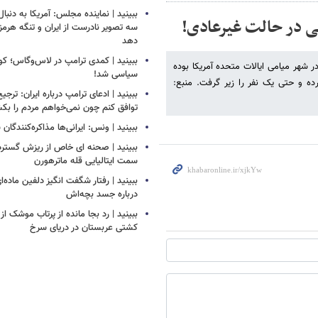
ببینید | نماینده مجلس: آمریکا به دنبا
ی در حالت غیرعادی!
سه تصویر نادرست از ایران و تنگه هرمز 
دهد
ببینید | کمدی ترامپ در لاس‌وگاس؛ ک
 شهر میامی ایالات متحده آمریکا بوده
سیاسی شد!
 و حتی یک نفر را زیر گرفت. منبع:
ببینید | ادعای ترامپ درباره ایران: ترجی
توافق کنم چون نمی‌خواهم مردم را بک
ببینید | ونس: ایرانی‌ها مذاکره‌کنندگ
ببینید | صحنه ای خاص از ریزش گستر
سمت ایتالیایی قله ماترهورن
ببینید | رفتار شگفت انگیز دلفین ماده‌ا
درباره جسد بچه‌اش
ببینید | رد بجا مانده از پرتاب موشک 
کشتی‌ عربستان در دریای سرخ