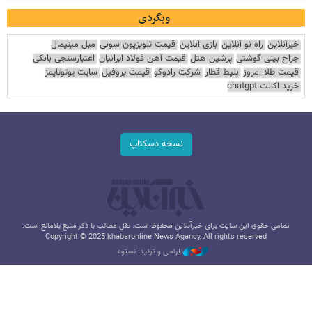
وبگردی
خبرآنلاین
راه نو آنلاین
بازی آنلاین
قیمت تلویزیون سونی
مبل مینیمال
جراح بینی گوشتی
پرشین هتل
قیمت آهن فولاد ایرانیان
اعتبارسنجی بانکی
قیمت طلا امروز
بلیط قطار
شرکت رادوکو
قیمت پروفیل
سایت یوتوتایمز
خرید اکانت chatgpt
نسخه دسکتاپ
تمامی حقوق این سایت برای خبرآنلاین محفوظ است. نقل مطالب با ذکر منبع بلامانع است.
Copyright © 2025 khabaronline News Agancy, All rights reserved
طراحی و تولید: نستوه