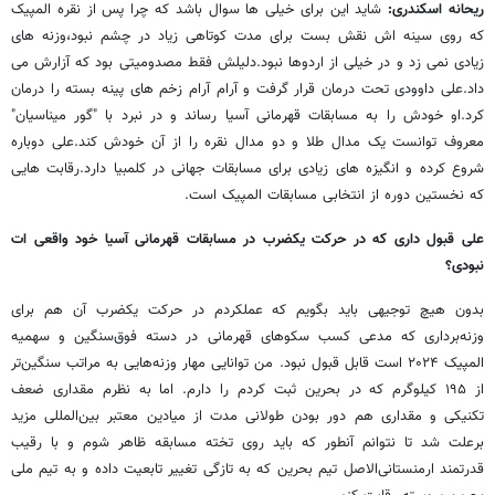
ریحانه اسکندری:
شاید این برای خیلی ها سوال باشد که چرا پس از نقره المپیک
که روی سینه اش نقش بست برای مدت کوتاهی زیاد در چشم نبود،وزنه های
زیادی نمی زد و در خیلی از اردوها نبود.دلیلش فقط مصدومیتی بود که آزارش می
داد.علی داوودی تحت درمان قرار گرفت و آرام آرام زخم های پینه بسته را درمان
کرد.او خودش را به مسابقات قهرمانی آسیا رساند و در نبرد با "گور میناسیان"
معروف توانست یک مدال طلا و دو مدال نقره را از آن خودش کند.علی دوباره
شروع کرده و انگیزه های زیادی برای مسابقات جهانی در کلمبیا دارد.رقابت هایی
که نخستین دوره از انتخابی مسابقات المپیک است.
علی قبول داری که در حرکت یکضرب در مسابقات قهرمانی آسیا خود واقعی ات
نبودی؟
بدون هیچ توجیهی باید بگویم که عملکردم در حرکت یکضرب آن هم برای
وزنه‌برداری که مدعی کسب سکوهای قهرمانی در دسته فوق‌سنگین و سهمیه
المپیک ۲۰۲۴ است قابل قبول نبود. من توانایی مهار وزنه‌هایی به مراتب سنگین‌تر
از ۱۹۵ کیلوگرم که در بحرین ثبت کردم را دارم. اما به نظرم مقداری ضعف
تکنیکی و مقداری هم دور بودن طولانی مدت از میادین معتبر بین‌المللی مزید
برعلت شد تا نتوانم آنطور که باید روی تخته مسابقه ظاهر شوم و با رقیب
قدرتمند ارمنستانی‌الاصل تیم بحرین که به تازگی تغییر تابعیت داده و به تیم ملی