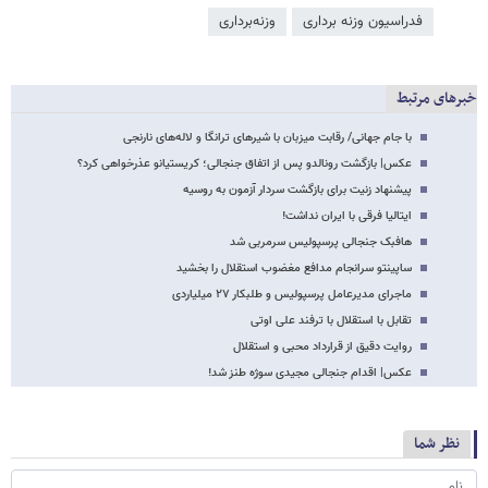
فدراسیون وزنه برداری
وزنه‌برداری
خبرهای مرتبط
با جام جهانی/ رقابت میزبان با شیرهای ترانگا و لاله‌های نارنجی
عکس| بازگشت رونالدو پس از اتفاق جنجالی؛ کریستیانو عذرخواهی کرد؟
پیشنهاد زنیت برای بازگشت سردار آزمون به روسیه
ایتالیا فرقی با ایران نداشت!
هافبک جنجالی پرسپولیس سرمربی شد
ساپینتو سرانجام مدافع مغضوب استقلال را بخشید
ماجرای مدیرعامل پرسپولیس و طلبکار ۲۷ میلیاردی
تقابل با استقلال با ترفند علی اوتی
روایت دقیق از قرارداد محبی و استقلال
عکس| اقدام جنجالی مجیدی سوژه طنز شد!
نظر شما