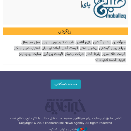
وبگردی
خبرآنلاین
راه نو آنلاین
بازی آنلاین
قیمت تلویزیون سونی
مبل مینیمال
جراح بینی گوشتی
پرشین هتل
قیمت آهن فولاد ایرانیان
اعتبارسنجی بانکی
قیمت طلا امروز
بلیط قطار
شرکت رادوکو
قیمت پروفیل
سایت یوتوتایمز
خرید اکانت chatgpt
نسخه دسکتاپ
تمامی حقوق این سایت برای خبرآنلاین محفوظ است. نقل مطالب با ذکر منبع بلامانع است.
Copyright © 2025 khabaronline News Agancy, All rights reserved
طراحی و تولید: نستوه