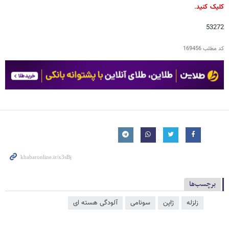
کلیک کنید
.
53272
کد مطلب
169456
برچسب‌ها
زلزله
ژاپن
سونامی
آلودگی هسته ای