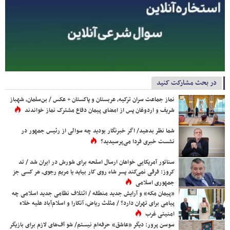
در بحث مشارکت کنید
نماز جماعت سران ترکیه، عربستان و پاکستان + عکس / بن‌سلمان، شهباز
شریف و اردوغان پس از امضای پیمان دفاع مشترک نماز خواندند
شما نظر بدهید/ اگر خبرنگار بودید چه سوالی از رئیس جمهور در
نشست خبری فردا می‌پرسیدید؟
سناتور آمریکایی خواهان ارسال اسلحه برای شورش در ایران شد / تد
کروز: فرقی نمی‌کند پسر شاه روی کار بیاید یا مریم رجوی، هر کسی جز
جمهوری اسلامی
«پیمان مکه» و آرایش جدید منطقه / ائتلاف نظامی جدید اسلامی چه
پیامی برای تهران دارد؟ / مثلث ریاض، آنکارا و اسلام‌آباد علیه خلاء
امنیتی غرب
سوسن پرور: دیگر «عاشق» حرفه‌ام نیستم/ شو آف‌های لازم برای بازیگر