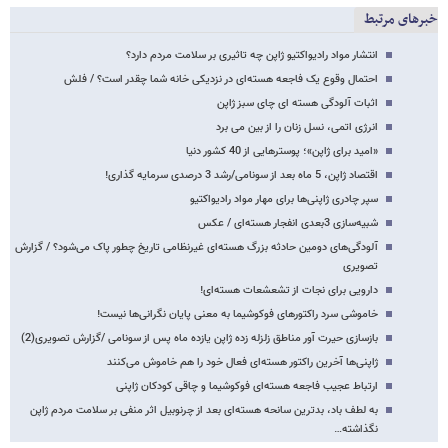
خبرهای مرتبط
انتشار مواد رادیواکتیو ژاپن چه تاثیری بر سلامت مردم دارد؟
احتمال وقوع یک فاجعه هسته‌ای در نزدیکی خانه شما چقدر است؟ / فلش
اثبات آلودگی هسته ای چای سبز ژاپن
انرژی اتمی، نسل زنان را از بین می برد
«امید برای ژاپن»؛ پوسترهایی از 40 کشور دنیا
اقتصاد ژاپن، 5 ماه بعد از سونامی/رشد 3 درصدی سرمایه گذاری!
سپر چادری ژاپنی‌ها برای مهار مواد رادیواکتیو
شبیه‌سازی 3بعدی انفجار هسته‌ای / عکس
آلودگی‌های دومین حادثه بزرگ هسته‌ای غیرنظامی تاریخ چطور پاک می‌شود؟ / گزارش
تصویری
دارویی برای نجات از تشعشعات هسته‌ای!
خاموشی سرد راکتورهای فوکوشیما به معنی پایان نگرانی‌ها نیست!
بازسازی حیرت آور مناطق زلزله زده ژاپن یازده ماه پس از سونامی /گزارش تصویری(2)
ژاپنی‌ها آخرین راکتور هسته‌ای فعال خود را هم خاموش می‌کنند
ارتباط عجیب فاجعه هسته‌ای فوکوشیما و چاقی کودکان ژاپنی
به لطف باد، بدترین سانحه هسته‌ای بعد از چرنوبیل اثر منفی بر سلامت مردم ژاپن
نگذاشته…