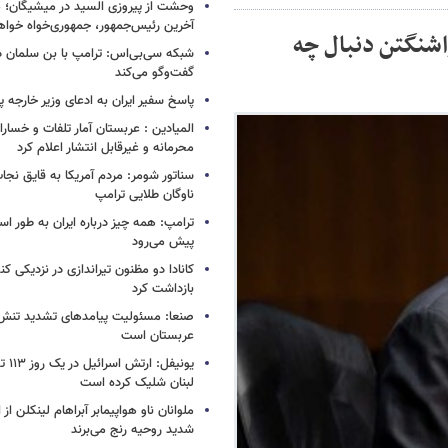
وحشت از پیروزی السید در میشیگان؛ 
آخرین رئیس‌جمهور، جمهوری‌خواه خواه
اشنگتن دنبال چه
شبکه سی‌بی‌اس: ترامپ با بن سلمان درب
گفت‌وگو می‌کند
پاسخ سفیر ایران به ادعای وزیر خارجه 
المیادین : عربستان آمار تلفات و خسار
محرمانه و غیرقابل انتشار اعلام کرد
سناتور شومر: مردم آمریکا به قایق نجات 
ناوگان طلایی ترامپ
ترامپ: همه چیز درباره ایران به طور ا
پیش می‌رود
کانادا دو مظنون تیراندازی در نزدیکی کن
بازداشت کرد
صنعا: مسئولیت پیامدهای تشدید تنش 
عربستان است
یونیفل
لبنان شلیک کرده است
ملوانان ناو هواپیمابر آبراهام لینکلن ا
شدید روحیه رنج می‌برند