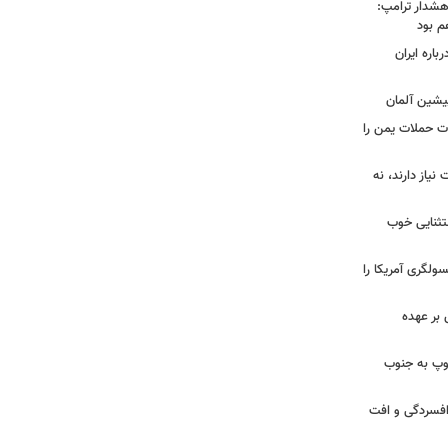
هشدار ترامپ:
م بود
اره ایران
پیشین آلمان
ات حملات یمن را
نیاز دارند، نه
ستثنایی خوب
سولگری آمریکا را
بر عهده
: ارتش اسرائیل در یک روز ۱۱۳ توپ به جنوب
ز افسردگی و افت