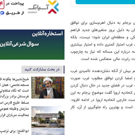
 برجام به دنبال اهرم‌سازی برای توافق
ران به دلیل بروز متغیرهای جدید فراهم
ی و منطقه‌ای ایران شود؛ نیست، بلکه
غرب امتیاز کمتری داده و امتیاز بیشتری
 رئیس‌جمهور فرانسه درباره این مساله که نیاز به چارچوب
ارات رابرت مالی منعکس شده است.
در بحث مشارکت کنید
م بیش از آنکه نشان‌دهنده ناامیدی غرب
 و امضا کردن توافق مطلوب غرب صورت
شیخ‌نشین‌ها چگونه فک
مسجدجامعی: عمان تن
 غرب در فضای جدید در حال دنبال کردن
است که نگاه متفاوتی 
 اتحادیه اروپا گفت موضوع برجام به این
عربستان برادر بزرگ‌
ت خارجی اتحادیه اروپا در ادامه افزود:
مسلط خلیج فارس ا
است و بهترین راه جلوگیری از آن، کار
سازمان وظیفه عمومی 
معافیت سربازان فراری
ابوالفتح: برای ترامپ