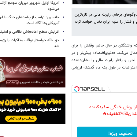
آمریکا اوایل شهریور میزبان مجمع آژان
می‌شود
وگوهای برجام، رابرت مالی در تازه‌ترین
جانسون: ترامپ از پیامدهای جنگ با ایرا
و فشار را علیه ایران دنبال خواهد کرد،
آمریکایی‌ها آگاه است
افزایش سطح آماده‌باش نظامی و امنیتی
حزب‌الله خواستار توقف مذاکرات با رژ
د که واشنگتن در حال حاضر وقتش را برای
شد
ل می‌کند. «دنیای‌اقتصاد» پیش‌تر و در
غییر لحن و رفتار رابرت مالی را نشان‌دهنده
اعتراضات در طول یک ماه گذشته ارزیابی
 از روش خانگی سفیدکننده
دان50%تخفیف🔥
تخفیف ویژه!