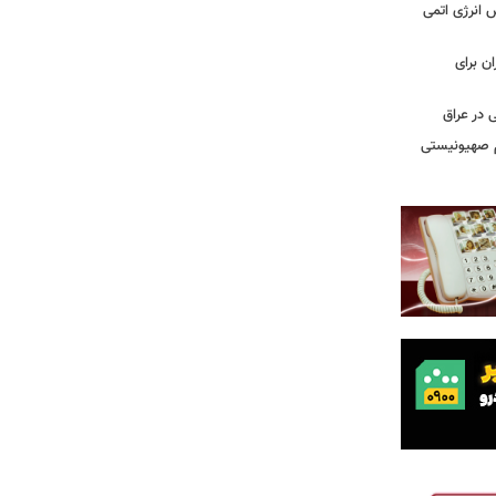
س انرژی اتمی
ن برای
 در عراق
یم صهیونیستی