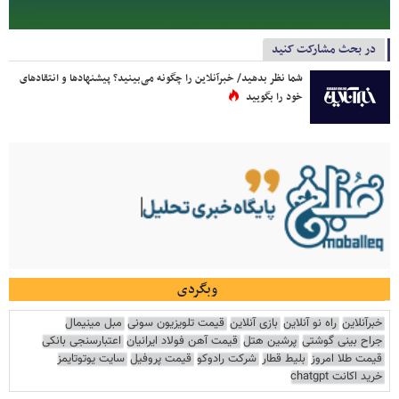
در بحث مشارکت کنید
شما نظر بدهید/ خبرآنلاین را چگونه می‌بینید؟ پیشنهادها و انتقادهای
خود را بگویید
وبگردی
خبرآنلاین
راه نو آنلاین
بازی آنلاین
قیمت تلویزیون سونی
مبل مینیمال
جراح بینی گوشتی
پرشین هتل
قیمت آهن فولاد ایرانیان
اعتبارسنجی بانکی
قیمت طلا امروز
بلیط قطار
شرکت رادوکو
قیمت پروفیل
سایت یوتوتایمز
خرید اکانت chatgpt