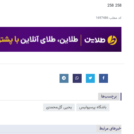
258 258
کد مطلب
1697486
برچسب‌ها
باشگاه پرسپولیس
یحیی گل‌محمدی
خبرهای مرتبط