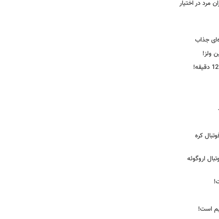
 مرد در اختیار
‌ای جذاب
ین ولز!
تبال کره
ی فوتبال اروگوئه
!
یم است!