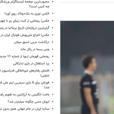
محبوب‌ترین صفحه اینستاگرام ورزشکاران
چه کسی است؟
الکس نوری به مک‌دونالد روی آورد!
عکس| رونمایی از کیت زیبای رم با چهره
گران‌ترین دروازه‌بان تاریخ بریتانیا در زم
عکس| اخراج ملی‌پوش فوتبال ایران در 12 دقیقه!
درگذشت مربی اسبق میلان
وینی رسما در رئال ماند
رونمایی قهرمان اروپا از شماره 11 جدید
برد استقلال در بازی تدارکاتی
افشای رفتارهای غیراخلاقی فدراسیون فو
جنوبی!
فورلان برای 6 بازی سرمربی تیم مل
شد!
باخت انگلیس به آرژانتین به تقویم رفت
لیونل مسی چگونه میلیاردر شد؟
ستاره ایران در جام جهانی هنوز بدون ت