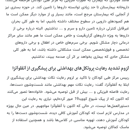
مانند مواردی که بیماران به صورت سرپایی به مرکز طبی کودکان مراجعه می‌کنند،
داروخانه بیمارستان تا حد زیادی توانسته داروها را تامین کند. در حوزه بستری نیز
از آنجایی که بیمارستان مرجع است، مانند بسیار ی از موارد دیگر ممکن است ما
هم کمبودهای دارویی در سطوح مختلف داشته باشیم،‌ اما به طور کلی بحران
غیرقابل کنترلی درباره تامین دارو و سرم و ... نداشتیم. البته درباره برخی از
داروها به ویژه داروهای گران‌قیمت و خاص ممکن است ما هم مانند سایر مراکز
درمانی دچار مشکل شویم. برخی سرم‌های خاص در اطفال و برخی داروهای
تخصصی و فوق‌تخصصی ممکن است مشکلاتی داشته باشد، اما به طور کلی
مشکل حادی که بیماری بخواهد بر اثر آن صدمه ببیند، نداشتیم.
لزوم تشدید رعایت پروتکل‌های بهداشتی برای پیشگیری از آنفلوآنزا
رییس مرکز طبی کودکان با تاکید بر لزوم رعایت نکات بهداشتی برای پیشگیری از
ابتلا به آنفلوآنزا، گفت: رعایت نکات مهم بهداشتی مانند شست‌وشوی دست‌ها،
رعایت فاصله فیزیکی و ... بیش از قبل توصیه می‌شود. خانواده‌ها تصور می‌کنند
که اکنون که از پیک شیوع کووید19 عبور کرده‌ایم، نیازی به رعایت این
دستورالعمل‌ها نیست، در حالی که اکنون با آنفلوآنزا مواجهیم. در عین حال بویژه
در مدارس لازم است که کودکان آموزش کافی دیده، شست‌وشوی دست‌ها را به
کودکان آموزش دهند، تهویه مناسبی در کلاس‌ها باشد و همچنین استفاده از
ماسک کماکان توصیه می‌شود.