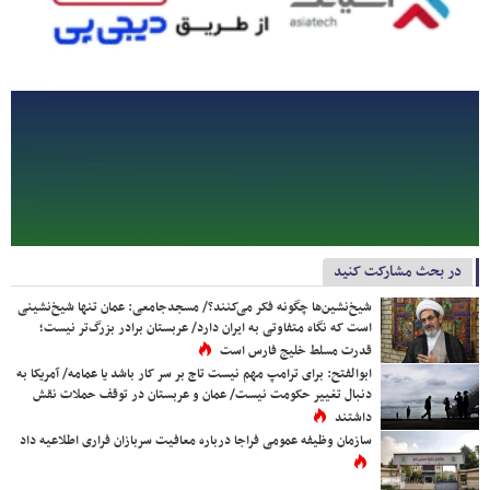
در بحث مشارکت کنید
شیخ‌نشین‌ها چگونه فکر می‌کنند؟/ مسجدجامعی: عمان تنها شیخ‌نشینی
است که نگاه متفاوتی به ایران دارد/ عربستان برادر بزرگ‌تر نیست؛
قدرت مسلط خلیج فارس است
ابوالفتح: برای ترامپ مهم نیست تاج بر سر کار باشد یا عمامه/ آمریکا به
دنبال تغییر حکومت نیست/ عمان و عربستان در توقف حملات نقش
داشتند
سازمان وظیفه عمومی فراجا درباره معافیت سربازان فراری اطلاعیه داد