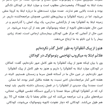
بحث ابتلا به کووید19، وضعیت‌مان مطلوب است و موارد ابتلا در کودکان تک‌گیر
بوده و شدت بالایی هم ندارند. عمده موارد تست‌های ما درباره ابتلا به کرونا منفی
می‌شود، اما در زمینه آنفلوآنزا و بیماری‌های تنفسی همچنان مراجعه‌کننده داریم. در
زمینه ابتلا به آنفلوآنزا بعد از بازگشایی مدارس، یک پیک اصلی را گذراندیم و در
عین حال عفونت‌های ثانویه از جمله پنوموکوک هم بعد از آن دیده می‌شود. در
عین حال از آنجایی که مرکز طبی کودکان بیمارستان ارجاعی است، تعداد زیادی
بیمار را با این تابلو به ما ارجاع می‌دهند.
هنوز از پیک آنفلوآنزا به طور کامل گذر نکرده‌ایم
علائم ابتلا به میکروب تهاجمی پنوموکوک در کودکان
وی با بیان اینکه هنوز از پیک آنفلوآنزا به طور کامل عبور نکرده‌ایم، گفت: کماکان
در کودکان موارد ابتلا به آنفلوآنزا را داریم و هنوز به طور کامل از پیک آنفلوآنزا
عبور نکرده‌ایم. در عین حال ما در آستانه فصل سرما و زمستان هستیم. البته در
هفته اخیر آمار مراجعات‌مان اخیر نسبت به هفته ماقبل کمتر بوده،‌ اما ممکن
است مجددا پیک جدیدی از آنفلوآنزا را در فصل زمستان داشته باشیم. باید توجه
کرد که در آنفلوآنزا کودکان مبتلا عمدتا با درگیری دستگاه تنفسی فوقانی، تحتانی،
سرفه‌های مکرر و تب مراجعه می‌کنند که این علائم بعضا تا یک هفته الی 10 روز
هم طول می‌کشد. کودکانی که دچار عفونت ثانویه پنوموکوک می‌شوند، کودکانی