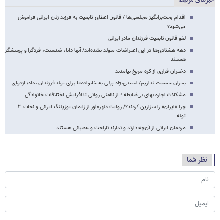
خبرهای مرتبط
اقدام بحث‌برانگیز مجلسی‌ها / قانون اعطای تابعیت به فرزند زنان ایرانی فراموش
می‌شود؟
لغو قانون تابعیت فرزندان مادر ایرانی
دهه هشتادی‌ها در این اعتراضات متولد نشده‌اند/ آنها دانا، ضدسنت، فردگرا و پرسشگر
هستند
دختران فراری از کره مریخ نیامدند
بحران جمعیت نداریم/ احمدی‌نژاد پولی به خانواده‌ها برای تولد فرزندان نداد/ ازدواج…
مشکلات اجاره بهای بی‌ضابطه ؛ از ناامنی روانی تا افزایش اختلافات خانوادگی
چرا «ایران» را سزارین کردند؟/ روایت دلهره‌آور از زایمان یوزپلنگ ایرانی و نجات ۳
توله‌…
مردمان ایرانی از آن‌چه دارند و ندارند ناراحت و عصبانی هستند
نظر شما