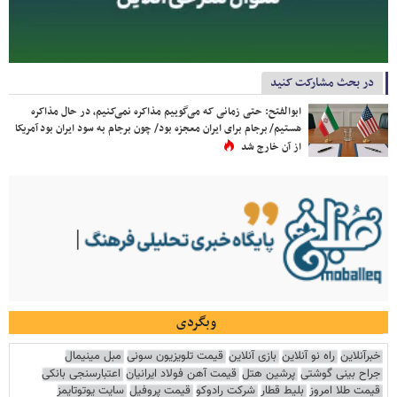
در بحث مشارکت کنید
ابوالفتح: حتی زمانی که می‌گوییم مذاکره نمی‌کنیم، در حال مذاکره
هستیم/ برجام برای ایران معجزه بود/ چون برجام به سود ایران بود آمریکا
از آن خارج شد
وبگردی
خبرآنلاین
راه نو آنلاین
بازی آنلاین
قیمت تلویزیون سونی
مبل مینیمال
جراح بینی گوشتی
پرشین هتل
قیمت آهن فولاد ایرانیان
اعتبارسنجی بانکی
قیمت طلا امروز
بلیط قطار
شرکت رادوکو
قیمت پروفیل
سایت یوتوتایمز