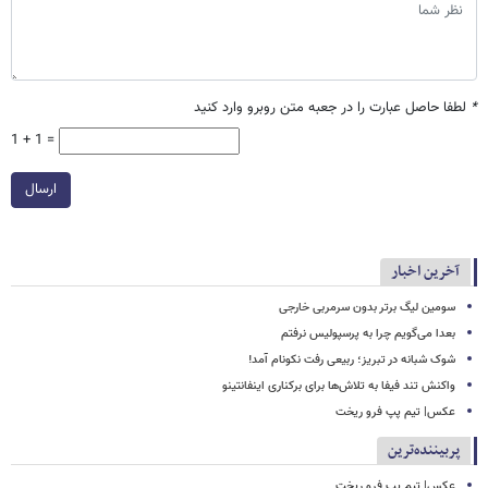
*
لطفا حاصل عبارت را در جعبه متن روبرو وارد کنید
1 + 1 =
ارسال
آخرین اخبار
سومین لیگ برتر بدون سرمربی خارجی
بعدا می‌گویم چرا به پرسپولیس نرفتم
شوک شبانه در تبریز؛ ربیعی رفت نکونام آمد!
واکنش تند فیفا به تلاش‌ها برای برکناری اینفانتینو
عکس| تیم پپ فرو ریخت
پربیننده‌ترین
عکس| تیم پپ فرو ریخت