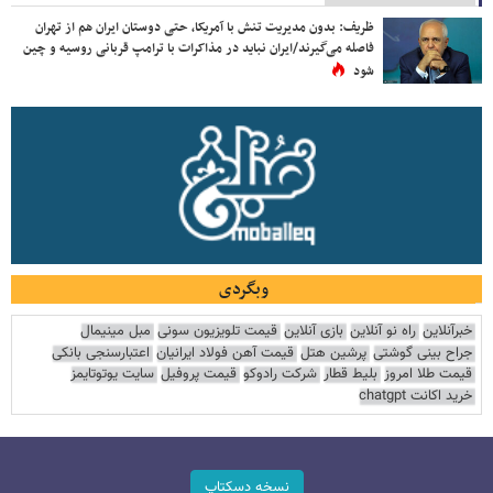
ظریف: بدون مدیریت تنش با آمریکا، حتی دوستان ایران هم از تهران
فاصله می‌گیرند/ایران نباید در مذاکرات با ترامپ قربانی روسیه و چین
شود
وبگردی
خبرآنلاین
راه نو آنلاین
بازی آنلاین
قیمت تلویزیون سونی
مبل مینیمال
جراح بینی گوشتی
پرشین هتل
قیمت آهن فولاد ایرانیان
اعتبارسنجی بانکی
قیمت طلا امروز
بلیط قطار
شرکت رادوکو
قیمت پروفیل
سایت یوتوتایمز
خرید اکانت chatgpt
نسخه دسکتاپ