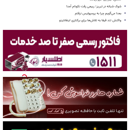
شوک شبانه در تبریز؛ ربیعی رفت نکونام آمد!
بعدا می‌گویم چرا به پرسپولیس نرفتم
واکنش تند فیفا به تلاش‌ها برای برکناری اینفانتینو