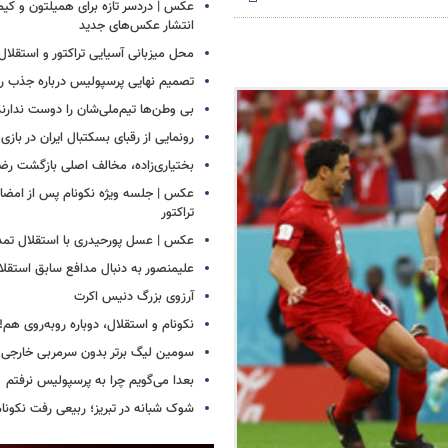
عکس | دردسر تازه برای همیلتون و کیم 
انتشار عکس‌های جدید
محل میزبانی آسیایی تراکتور و استق
تصمیم نهایی پرسپولیس درباره جذب رض
بی وطن‌ها تیم‌ملی‌شان را دوست ندارند
رونمایی از رقبای بسکتبال ایران در بازی
بختیاری‌زاده، مخالف اصلی بازگشت رضا
عکس | جلسه ویژه نکونام پس از امضای 
تراکتور
عکس | عسل پورحیدری با استقلال تمدی
علیمنصور به دنبال مدافع سابق استقلا
آرزوی بزرگ دنیس اکرت
نکونام و استقلال، دوباره روبه‌روی هم!
سومین لیگ برتر بدون سرمربی خارجی
بعدا می‌گویم چرا به پرسپولیس نرفتم
شوک شبانه در تبریز؛ ربیعی رفت نکونام