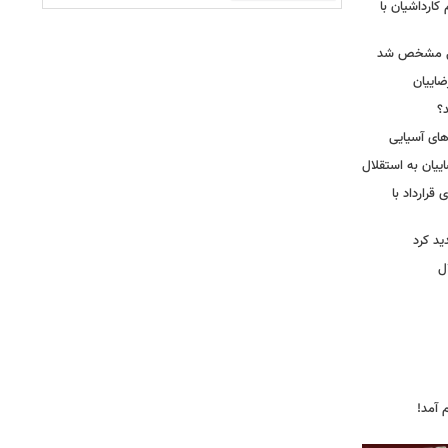
کارداشیان با
لال مشخص شد
اییان
؟
‌های آسیایی
ییان به استقلال
قرارداد با
د کرد
ل
 آمد!