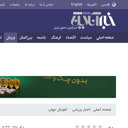
فارسی
العربية
English
تماس با ما
درباره ما
تبلیغات
آرشی
صفحه اصلی
سیاست
اقتصاد
فرهنگ
جامعه
بین‌الملل
ورزش
تا
صفحه اصلی
اخبار ورزشی
فوتبال جهان
۱ آذر ۱۴۰۱ - ۱۷:۳۳
۰ نفر