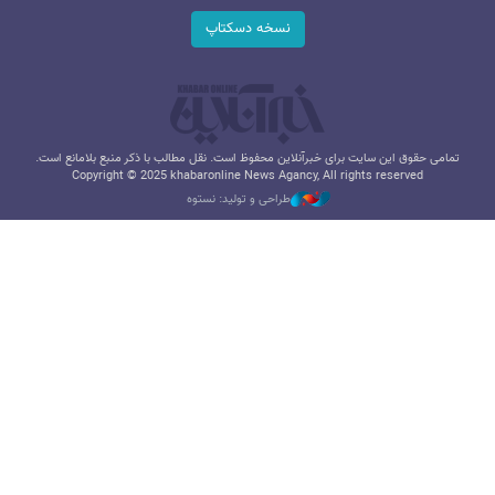
نسخه دسکتاپ
تمامی حقوق این سایت برای خبرآنلاین محفوظ است. نقل مطالب با ذکر منبع بلامانع است.
Copyright © 2025 khabaronline News Agancy, All rights reserved
طراحی و تولید: نستوه