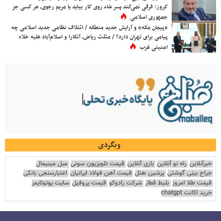
کروز: فرقی نمی‌کند پسر شاه روی کار بیاید یا مریم رجوی، هر کسی جز
جمهوری اسلامی
«پیمان مکه» و آرایش جدید منطقه / ائتلاف نظامی جدید اسلامی چه
پیامی برای تهران دارد؟ / مثلث ریاض، آنکارا و اسلام‌آباد علیه خلاء
امنیتی غرب
وبگردی
خبرآنلاین
راه نو آنلاین
بازی آنلاین
قیمت تلویزیون سونی
مبل مینیمال
جراح بینی گوشتی
پرشین هتل
قیمت آهن فولاد ایرانیان
اعتبارسنجی بانکی
قیمت طلا امروز
بلیط قطار
شرکت رادوکو
قیمت پروفیل
سایت یوتوتایمز
خرید اکانت chatgpt