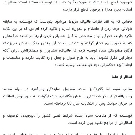
«برخورد قاطع با ضدانقلاب» صورت بگیرد که البته نویسنده معتقد است: «نظام در
آستانه پایان مدارا و برخورد قاطع قرار دارد.»
بخشی که به نقد نظرات قالیباف مربوط می‌شود اینجاست که نویسنده به سابقه
طولانی حرف زدن از «اصلاح و تحول» اشاره و تاکید کرده افرادی که بر این نکات
تاکید دارند، «حرفی نو و مشخص و قابل عملیاتی کردن ارایه نمی‌کنند؛ حرف‌هایی
که به نحوی بوی تکرار گرفته و شنیدن مجدد آن چندان چنگی به دل نمی‌زند!»
ارگان مطبوعاتی سپاه توصیه کرده که قالیباف، مشاوران و همفکرانش «برای آنکه
دچار این تکرار نشوند، باید به طرح عنوان و جعل واژه کفایت نکرده و مختصات و
ابعاد آنچه «حکمرانی نو» خوانده‌اند، ترسیم کنند.»
انتظار از علما
مطلب سوم اما گلایه‌آمیز است. مسوول نمایندگی ولی‌فقیه در سپاه محمد
رسول‌الله تهران، در یادداشتی با عنوان «گلایه‌ای هشدارگونه» به مرور برخی اتفاقات
در جریان حوادث پس از انتخابات سال 88 پرداخته است.
نویسنده که از مقامات سپاه است، شرایط فعلی کشور را «پیچیده» توصیف و
انتظاراتی از مراجع تقلید بیان کرده است.
مسوول نمایندگی ولی‌فقیه در سپاه تهران نوشته «انتظار می‌رود خواص امت به