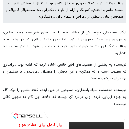
مطلب منتشر کرده که تا حدودی غیرقابل انتظار بود:استقبال از سخنان اخیر سید
محمد خاتمی، انتقادی کمرنگ و آرام از طرح «حکمرانی نو» محمدباقر قالیباف و
همچنین بیان «انتظار» از «مراجع و علما» برای «روشنگری»
ارگان مطبوعاتی سپاه، یکی از مطالب خود را به سخنان اخیر سید محمد خاتمی،
رییس‌جمهوری اسبق جمهوری اسلامی اختصاص داده؛ مطلبی که در مقایسه با
مطالب دیگر این نشریه درباره خاتمی تمجید حساب می‌شود؛ با تیتر «خوب اما
ناکافی».
نویسنده به بخشی از صحبت‌های اخیر خاتمی اشاره کرده که گفته بود: «براندازی
نه مطلوب است و نه ممکن» و این بخش را مصداق «مرزبندی» ‌با «دشمن و
براندازان» برشمرده است.
نویسنده هفته‌نامه سپاه پاسداران، همچنین در عین اینکه گفته خاتمی را «یک گام
به جلو» ارزیابی کرده، ولی درباره آن نوشته که «قطعا این گام به تنهایی کافی
نیست.»
ابزار کامل برای اصلاح مو و