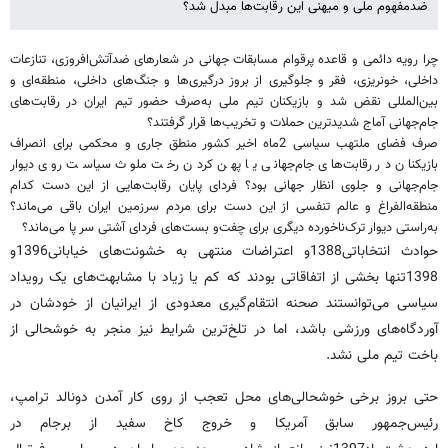
ضدمفهوم ملی و میهنی این رقابت‌ها مبدل شد؟
چرا رویه دائمی و قاعده پرقوام مسابقات جهانی در شعارهای ضدآتش‌افروزی، تنازعات
داخلی، خونریزی، فقر و جلوگیری از بروز درگیری‌ها و جنگ‌های داخلی، منطقه‌ای و
بین‌المللی نقض شد و بازیکنان تیم ملی به‌صرف حضور تیم ایران در رقابت‌های
جام‌جهانی آماج شدیدترین حملات و تخریب‌ها قرار گرفتند؟
صرف فضای ملتهب سیاسی 2ماه اخیر کشور منطق جاری و محکمی برای انصراف
بازیکنان در رقابت‌های جام‌جهانی یا پهن کردن رخت ملوث سیاست روی دیوار
جام‌جهانی و جلوی انظار جهانی بود؟ فردای پایان رقابت‌هایی از این دست کدام
منطقه‌الفراغ و عالم تنفسی از این دست برای مردم سرزمین ایران باقی می‌ماند؟
به‌راستی دیوار ترک‌ناخورده دیگری برای چفت‌و بست‌های فردای آشتی سر پا می‌ماند؟
حوادث انتخاباتی1388و اعتراضات منتهی به خشونت‌های خیابانی1396و
1398تنها بخشی از اتفاقاتی بودند که کم یا زیاد با مشابهت‌های یک رویداد
سیاسی می‌توانستند صحنه انتقام‌گیری معدودی از ایرانیان از خودشان در
آوردگاه‌های ورزشی باشد، اما در تلخ‌ترین شرایط نیز منجر به خوشحالی از
باخت تیم ملی نشد.
حتی بروز برخی خوشحالی‌های محل تعجب از روی کار آمدن دونالد ترامپ،
رئیس‌جمهور سابق آمریکا و خروج کاخ سفید از برجام در