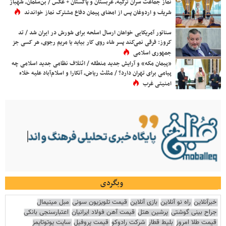
نماز جماعت سران ترکیه، عربستان و پاکستان + عکس / بن‌سلمان، شهباز
شریف و اردوغان پس از امضای پیمان دفاع مشترک نماز خواندند
سناتور آمریکایی خواهان ارسال اسلحه برای شورش در ایران شد / تد
کروز: فرقی نمی‌کند پسر شاه روی کار بیاید یا مریم رجوی، هر کسی جز
جمهوری اسلامی
«پیمان مکه» و آرایش جدید منطقه / ائتلاف نظامی جدید اسلامی چه
پیامی برای تهران دارد؟ / مثلث ریاض، آنکارا و اسلام‌آباد علیه خلاء
امنیتی غرب
وبگردی
خبرآنلاین
راه نو آنلاین
بازی آنلاین
قیمت تلویزیون سونی
مبل مینیمال
جراح بینی گوشتی
پرشین هتل
قیمت آهن فولاد ایرانیان
اعتبارسنجی بانکی
قیمت طلا امروز
بلیط قطار
شرکت رادوکو
قیمت پروفیل
سایت یوتوتایمز