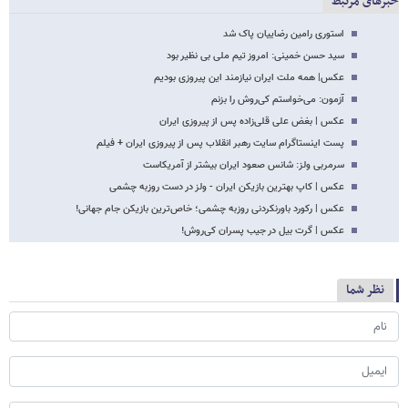
خبرهای مرتبط
استوری رامین رضاییان پاک شد
سید حسن خمینی: امروز تیم ملی بی نظیر بود
عکس| همه ملت ایران نیازمند این پیروزی بودیم
آزمون: می‌خواستم کی‌روش را بزنم
عکس | بغض علی قلی‌زاده پس از پیروزی ایران
پست اینستاگرام سایت رهبر انقلاب پس از پیروزی ایران + فیلم
سرمربی ولز: شانس صعود ایران بیشتر از آمریکاست
عکس | کاپ بهترین بازیکن ایران - ولز در دست روزبه چشمی
عکس | رکورد باورنکردنی روزبه چشمی؛ خاص‌ترین بازیکن جام جهانی!
عکس | گرت بیل در جیب پسران کی‌روش!
نظر شما