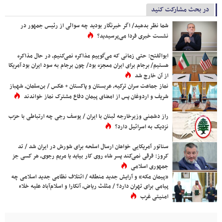
در بحث مشارکت کنید
شما نظر بدهید/ اگر خبرنگار بودید چه سوالی از رئیس جمهور در
نشست خبری فردا می‌پرسیدید؟
ابوالفتح: حتی زمانی که می‌گوییم مذاکره نمی‌کنیم، در حال مذاکره
هستیم/ برجام برای ایران معجزه بود/ چون برجام به سود ایران بود آمریکا
از آن خارج شد
نماز جماعت سران ترکیه، عربستان و پاکستان + عکس / بن‌سلمان، شهباز
شریف و اردوغان پس از امضای پیمان دفاع مشترک نماز خواندند
راز دشمنی وزیرخارجه لبنان با ایران / یوسف رجی چه ارتباطی با حزب
نزدیک به اسرائیل دارد؟
سناتور آمریکایی خواهان ارسال اسلحه برای شورش در ایران شد / تد
کروز: فرقی نمی‌کند پسر شاه روی کار بیاید یا مریم رجوی، هر کسی جز
جمهوری اسلامی
«پیمان مکه» و آرایش جدید منطقه / ائتلاف نظامی جدید اسلامی چه
پیامی برای تهران دارد؟ / مثلث ریاض، آنکارا و اسلام‌آباد علیه خلاء
امنیتی غرب