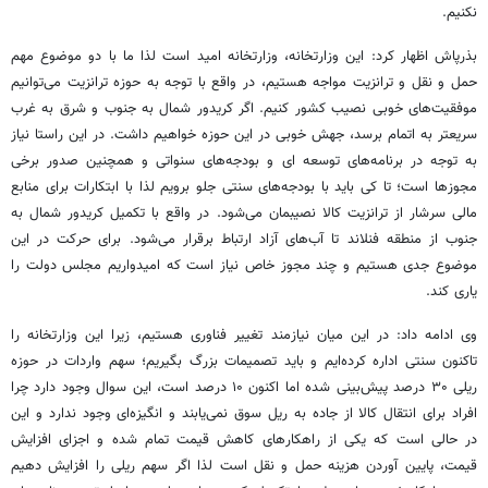
نکنیم.
بذرپاش اظهار کرد: این وزارتخانه، وزارتخانه امید است لذا ما با دو موضوع مهم
حمل و نقل و ترانزیت مواجه هستیم، در واقع با توجه به حوزه ترانزیت می‌توانیم
موفقیت‌های خوبی نصیب کشور کنیم. اگر کریدور شمال به جنوب و شرق به غرب
سریعتر به اتمام برسد، جهش خوبی در این حوزه خواهیم داشت. در این راستا نیاز
به توجه در برنامه‌های توسعه ای و بودجه‌های سنواتی و همچنین صدور برخی
مجوزها است؛ تا کی باید با بودجه‌های سنتی جلو برویم لذا با ابتکارات برای منابع
مالی سرشار از ترانزیت کالا نصیبمان می‌شود. در واقع با تکمیل کریدور شمال به
جنوب از منطقه فنلاند تا آب‌های آزاد ارتباط برقرار می‌شود. برای حرکت در این
موضوع جدی هستیم و چند مجوز خاص نیاز است که امیدواریم مجلس دولت را
یاری کند.
وی ادامه داد: در این میان نیازمند تغییر فناوری هستیم، زیرا این وزارتخانه را
تاکنون سنتی اداره کرده‌ایم و باید تصمیمات بزرگ بگیریم؛ سهم واردات در حوزه
ریلی ۳۰ درصد پیش‌بینی شده اما اکنون ۱۰ درصد است، این سوال وجود دارد چرا
افراد برای انتقال کالا از جاده به ریل سوق نمی‌یابند و انگیزه‌ای وجود ندارد و این
در حالی است که یکی از راهکارهای کاهش قیمت تمام شده و اجزای افزایش
قیمت، پایین آوردن هزینه حمل و نقل است لذا اگر سهم ریلی را افزایش دهیم