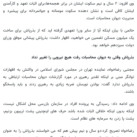
وی افزود: ۲ سال و نیم سکوت ایشان در برابر هجمه‌ها،برای اثبات تعهد و کارآمدی
ایشان کافی است و نشان دهنده سکوت مومنانه و جوانمردانه برای پیشبرد و
مدیریت دیوان محاسبات است.
حاتمی با بیان اینکه آیا از سایر وزرا تعهدی گرفته اید که از بذرپاش برای ساخت
یک میلیون مسکن تضمین می خواهید، اظهار داشت: بذرپاش پیشانی موفق وزرای
دولت سیزدهم خواهد بود.
بذرپاش وقتی به دیوان محاسبات رفت هیچ نیرویی را تغییر نداد
مجتبی رضاخواه، نماینده تهران در مجلس شورای اسلامی در واکنش به اظهارات
توانگر مبنی بر اینکه تقدیر رهبری در مورد گزارشات دیوان محاسبات ارتباطی به
بذرپاش ندارد گفت: بولتن نویسان ضربه زیادی به رهبری زدند و باید پاسخگو
باشند.
وی ادامه داد: رسیدگی به پرونده افراد در سازمان بازرسی محل اشکال نیست،
اینکه بدون اینکه خلافی اثبات شده باشد حرف های اینچنینی پشت تریبون بزنیم،
پشت پا زدن به سرمایه های نظام است.
رضاخواه تصریح کرد:دو سال و نیم پیش هم که می خواستند بذرپاش را به عنوان