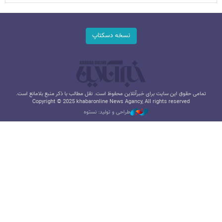
نسخه دسکتاپ
تمامی حقوق این سایت برای خبرآنلاین محفوظ است. نقل مطالب با ذکر منبع بلامانع است.
Copyright © 2025 khabaronline News Agancy, All rights reserved
طراحی و تولید: نستوه