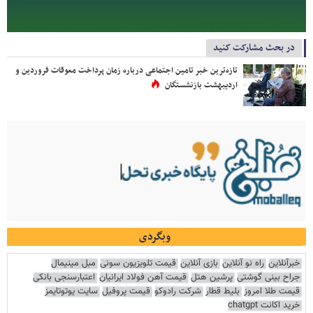
در بحث مشارکت کنید
تازه‌ترین خبر تامین اجتماعی درباره زمان پرداخت معوقات فروردین و
اردیبهشت بازنشستگان
وبگردی
خبرآنلاین
راه نو آنلاین
بازی آنلاین
قیمت تلویزیون سونی
مبل مینیمال
جراح بینی گوشتی
پرشین هتل
قیمت آهن فولاد ایرانیان
اعتبارسنجی بانکی
قیمت طلا امروز
بلیط قطار
شرکت رادوکو
قیمت پروفیل
سایت یوتوتایمز
خرید اکانت chatgpt