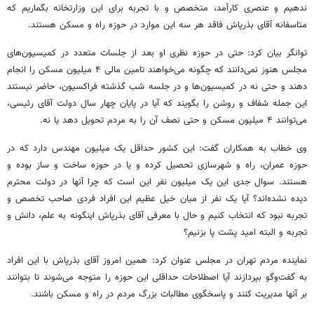
ندهیم و عنصری کارآمد، متخصص و با تجربه برای این وزارتخانه بگماریم که
متاسفانه آقای بذرپاش فاقد هر سه این موارد در حوزه راه و مسکن هستند.
توانگر بیان کرد: حتی در حوزه نظری او بعد از جلسات متعدد در کمیسیون‌های
مجلس هنوز نمی‌دانند که چگونه می‌خواهند تامین مالی ۴ میلیون مسکن را انجام
دهند و حتی نه در کمیسیون‌ها و در جلسه شب گذشته فراکسیون، حاضر نیستند
این جمله شفاف و روشن را بگویند که آیا در پایان چهار سال دولت آقای رئیسی،
می‌توانند ۴ میلیون مسکن و حتی نصف آن را به مردم تحویل دهد یا نه.
وی خطاب به همکاران گفت: این کشور حداقل یک میلیون مهندس دارد که در
حوزه عمران، راه و شهرسازی تحصیل کرده و یا در حوزه ساخت و ساز بوده و
هستند. سوال جدی این یک میلیون نفر این است که چرا آنها در دولت محترم
دیده نشده‌اند؟ آیا یک نفر از میان خیل عظیم این افراد فردی صاحب تخصص و
تجربه نبود که انتخاب کنیم و حال با معرفی آقای بذرپاش اینگونه به علم، دانش و
تجربه و البته امید پشت پا بزنیم؟
نماینده مردم تهران در مجلس عنوان کرد: همین امروز آقای بذرپاش با این افراد
به گفت‌وگو بپردازند آیا اصطلاحات حداقلی این حوزه را متوجه می‌شوند تا بتوانند
بر آنها مدیریت کنند و پاسخگوی مطالبات بزرگ مردم در راه و مسکن باشند.