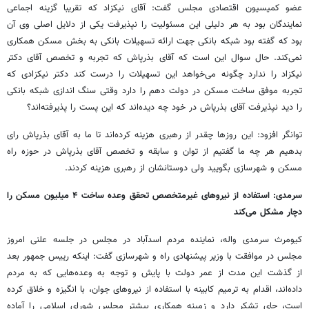
عضو کمیسیون اقتصادی مجلس گفت: آقای نیکزاد که تقریبا گزینه اجماعی
نمایندگان بود به هر دلیلی این مسئولیت را نپذیرفت یکی از دلایل اصلی وی آن
بود که گفته بود شبکه بانکی جهت ارائه تسهیلات بانکی به بخش مسکن همکاری
نمی‌کند. حال سوال این است که آقای بذرپاش که تجربه و تخصص آقای دکتر
نیکزاد را ندارد چگونه می‌خواهد این تسهیلات را درست کند دکتر نیکزادی که
تجربه موفق ساخت مسکن در دولت دهم را دارد وقتی سنگ اندازی شبکه بانکی
را دید نپذیرفت آقای بذرپاش در خود چه دیده‌اند که این پست را پذیرفته‌اند؟
توانگر افزود: این روزها چقدر از رهبری هزینه کرده‌اند تا ما به آقای بذرپاش رای
بدهیم هر چه ما گفتیم از توان و سابقه و تخصص آقای بذرپاش در حوزه راه
مسکن و شهرسازی بگویید ولی دوستانشان از رهبری هزینه کردند.
سرمدی: استفاده از نیروهای غیرمتخصص تحقق وعده ساخت ۴ میلیون مسکن را
دچار مشکل می‌کند
کیومرث سرمدی واله، نماینده مردم اسدآباد در مجلس در جلسه علنی امروز
مجلس در موافقت با وزیر پیشنهادی راه و شهرسازی گفت: اینکه رییس جمهور بعد
از گذشت این مدت از عمر دولت با پایش و توجه به وعده‌هایی که به مردم
داده‌اند، اقدام به ترمیم کابینه با استفاده از نیروهای جوان، با انگیزه و خلاق کرده
است، جای تشکر دارد و زمینه همکاری بیشتر مجلس شورای اسلامی را آماده