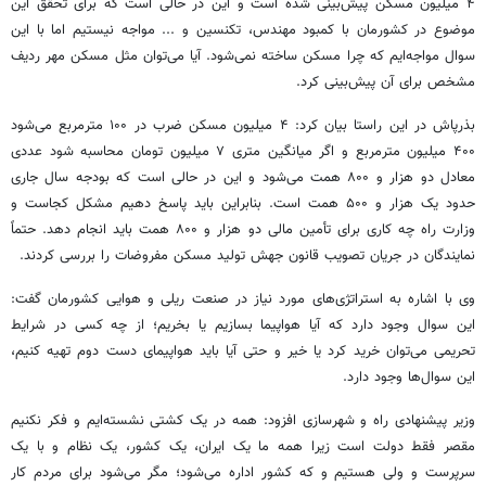
۴ میلیون مسکن پیش‌بینی شده است و این در حالی است که برای تحقق این
موضوع در کشورمان با کمبود مهندس، تکنسین و ... مواجه نیستیم اما با این
سوال مواجه‌ایم که چرا مسکن ساخته نمی‌شود. آیا می‌توان مثل مسکن مهر ردیف
مشخص برای آن پیش‌بینی کرد.
بذرپاش در این راستا بیان کرد: ۴ میلیون مسکن ضرب در ۱۰۰ مترمربع می‌شود
۴۰۰ میلیون مترمربع و اگر میانگین متری ۷ میلیون تومان محاسبه شود عددی
معادل دو هزار و ۸۰۰ همت می‌شود و این در حالی است که بودجه سال جاری
حدود یک هزار و ۵۰۰ همت است. بنابراین باید پاسخ دهیم مشکل کجاست و
وزارت راه چه کاری برای تأمین مالی دو هزار و ۸۰۰ همت باید انجام دهد. حتماً
نمایندگان در جریان تصویب قانون جهش تولید مسکن مفروضات را بررسی کردند.
وی با اشاره به استراتژی‌های مورد نیاز در صنعت ریلی و هوایی کشورمان گفت:
این سوال وجود دارد که آیا هواپیما بسازیم یا بخریم؛ از چه کسی در شرایط
تحریمی می‌توان خرید کرد یا خیر و حتی آیا باید هواپیمای دست دوم تهیه کنیم،
این سوال‌ها وجود دارد.
وزیر پیشنهادی راه و شهرسازی افزود: همه در یک کشتی نشسته‌ایم و فکر نکنیم
مقصر فقط دولت است زیرا همه ما یک ایران، یک کشور، یک نظام و با یک
سرپرست و ولی هستیم و که کشور اداره می‌شود؛ مگر می‌شود برای مردم کار