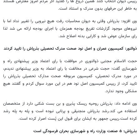
رییس دیوان انتخاب کنند همین دروغ ها را گفتید اگر مردم امروز معترض هستند
به خاطر این حرفهای بدون مدرک و استناد است.
وی افزود: بذرپاش وقتی به دیوان محاسبات رفت هیچ نیرویی را تغییر نداد اما با
نیروهای موجود گزارشات تفریغ بودجه همزمان با اجرای بودجه ارائه می شد لذا
رای سازمان عوض شد و کارایی بدنه اصلاح شد.
ذوالنور: کمیسیون عمران و اصل نود صحت مدرک تحصیلی بذرپاش را تایید کردند
حجت الاسلام مجتبی ذوالنوری در موافقت با رای اعتماد وزیر پیشنهادی راه و
شهرسازی گفت: حجت شرعی در مخالفت با رای اعتماد به وزیر پیشنهادی ندیدم،
در مورد مدرک تحصیلی، کمیسیون مربوطه صحت مدارک تحصیلی بذرپاش را
تایید کرد، از رییس کمیسیون اصل نود هم در این مورد سوال کردم و گفتند هیچ
مشکلی وجود ندارد.
وی ادامه داد: بذرپاش روحیه ریسک پذیری و بن بست شکنی دارد از متخصصان
استفاده می کند.رشد بذرپاش منجنیقی و پرتابی نبوده است و پله به پله رشد
کرده است.رییس جمهور به ایشان برای قبول این پُست اصرار کرده است.
بذرپاش: ۵ صنعت وزارت راه و شهرسازی بحران فرسودگی است