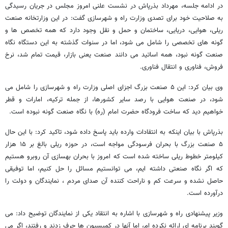
در ادامه جلسه، مهرداد بذرپاش در نشست علنی امروز مجلس در جریان رسیدگی
به صلاحیت خود برای تصدی وزارت راه و شهرسازی گفت: در این وزارتخانه صنعت
ریلی، هوایی، دریایی، ساختمان و حمل و نقل وجود دارد که همه تخصص ها و
گونه های تخصصی را شامل می شود، اما در سنوات گذشته به این دستگاه نگاه
صنعت گونه نبود، همه اساتید می دانند صنعت یعنی بازار، قیمت تمام شد، نرخ
فروش، فناوری و انتقال فناوری.
وی بیان کرد: این ۵ صنعت بزرگ اجزای اصلی وزارت راه و شهرسازی را شامل می
شود، در صنعت هوایی با رصد سایر کشورها، از جمله ترکیه، امارات و قطر
خواهیم دید که ساخت فرودگاه حضرت امام (ره) با نگاه صنعت گونه نبوده است.
بذرپاش با بیان اینکه به انتقادات وارده باید پاسخ داده شود، تاکید کرد: با این حال
۵ صنعت بزرگ با بحران فرسودگی مواجه است، در حوزه ریلی بالغ بر ۱۵ هزار
کیلومتر خطوط ریلی ساخته شده است که امروز با بحران بهسازی آن روبرو هستیم
که اگر نگاه صنعتی داشته ایم، می توانستیم مسائل را حل کنیم، اما توفیقی
حاصل نشده و سرعت کم و ناراحت کننده آن صدای مردم ، نمایندگان و دولت را
درآورده است.
وزیر پیشنهادی راه و شهرسازی با اشاره به انتقاد یکی از نمایندگان توضیح داد: می
گویند برنامه ای ارائه نکرده ام، اما آنها در کمیسیون ها حرف زدند و رفتند، اگر می