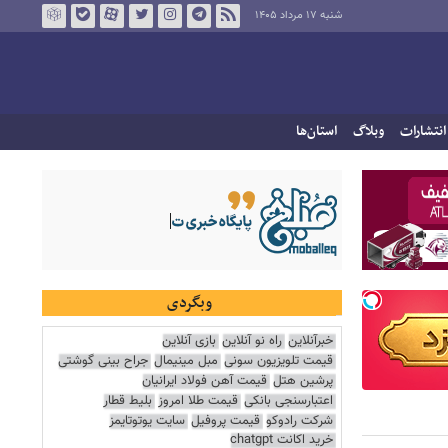
شنبه ۱۷ مرداد ۱۴۰۵
انتشارات
وبلاگ
استان‌ها
وبگردی
خبرآنلاین
راه نو آنلاین
بازی آنلاین
قیمت تلویزیون سونی
مبل مینیمال
جراح بینی گوشتی
پرشین هتل
قیمت آهن فولاد ایرانیان
اعتبارسنجی بانکی
قیمت طلا امروز
بلیط قطار
شرکت رادوکو
قیمت پروفیل
سایت یوتوتایمز
خرید اکانت chatgpt