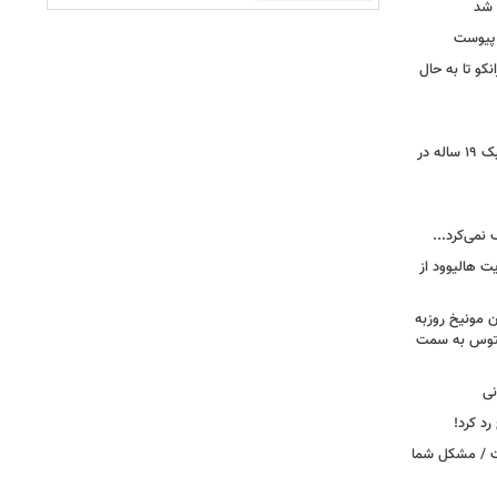
 شد
 پیوست
نکو تا به حال
رونمایی از خرید جدید پرسپولیس؛ هافبک ۱۹ ساله در
 نمی‌کرد...
ت هالیوود از
رن مونیخ روزبه
وونتوس به سمت
نی
د کرد!
ست / مشکل شما