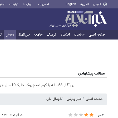
فارسی
العربية
English
تماس با ما
درباره ما
تبلیغات
آرشی
صفحه اصلی
سیاست
اقتصاد
فرهنگ
جامعه
بین‌الملل
ورزش
تا
مطالب پیشنهادی
این آقای58ساله با کرم ضدچروک جلبک10سال جوان شد(سفارش با تخفیف)
صفحه اصلی
اخبار ورزشی
فوتبال ملی
۱۸ آذر ۱۴۰۱ - ۱۸:۳۴
۳ نفر