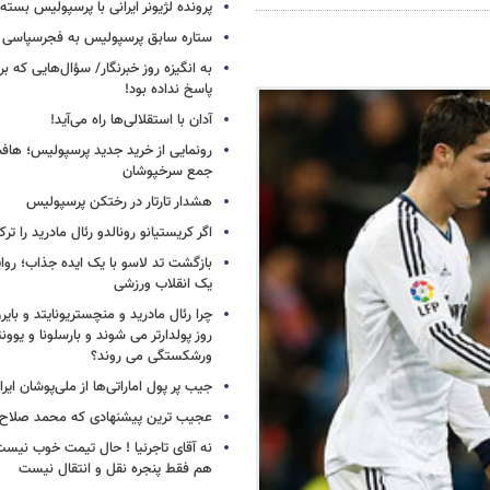
پرونده لژیونر ایرانی با پرسپولیس بسته
ستاره سابق پرسپولیس به فجرسپاسی
به انگیزه روز خبرنگار/ سؤال‌هایی که برا
پاسخ نداده بود!
آدان با استقلالی‌ها راه می‌آید!
جمع سرخپوشان
هشدار تارتار در رختکن پرسپولیس
اگر کریستیانو رونالدو رئال مادرید را ترک
بازگشت تد لاسو با یک ایده جذاب؛ روای
یک انقلاب ورزشی
چرا رئال مادرید و منچستریونایتد و بای
روز پولدارتر می شوند و بارسلونا و ی
ورشکستگی می روند؟
جیب پر پول اماراتی‌ها از ملی‌پوشان ایرا
عجیب ترین پیشنهادی که محمد صلاح ر
نه آقای تاجرنیا ! حال تیمت خوب نی
هم فقط پنجره نقل و انتقال نیست