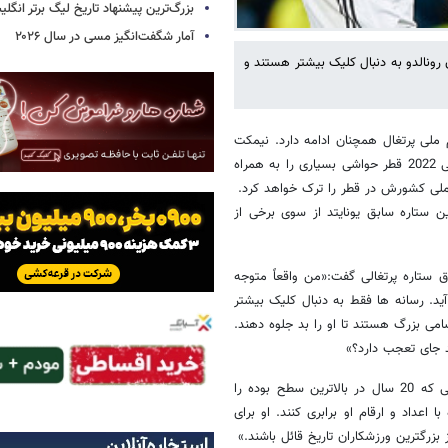
بزرگ‌ترین پیشنهاد تاریخ لیگ برتر انگل
آمار شگفت‌انگیز مسی در سال ۲۰۲۶
 رونالدو به دنبال کلیک بیشتر هستند و
م ملی پرتغال همچنان ادامه دارد. نیمکت
نشین شدن او در بازی برابر تیم ملی سوئیس در مرحله یک هشتم جام جهانی 2022 قطر حواشی بسیاری را به همراه
ملی کشورش در قطر را ترک خواهد کرد.
ین ستاره سابق یونایتد از سوی برخی از
 ستاره پرتغالی گفت:«من واقعاً متوجه
ید. رسانه ها فقط به دنبال کلیک بیشتر
امی بزرگ هستند تا او را بد جلوه دهند.
اوزیل ادامه داد:«هر هوادار فوتبالی باید خوشحال باشد که بازی چنین بازیکنی که 20 سال در بالاترین سطح بوده را
 اعداد و ارقام او برابری کنند. او برای
زرگترین ورزشکاران تاریخ قائل باشند.»