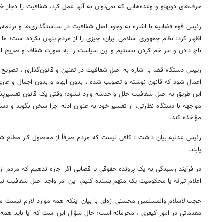
حرف‌های دوپهلو و وعده‌هایی که نمی‌توان به آنها عمل کرد، شفافیت را دچار خ
رئیس قوه قضاییه با اشاره به وجود اصل شفافیت در سیاستگذاری‌ها و برنامه‌ری
اظهار کرد: نظام جمهوری اسلامی ایران، چیزی را از مردم پنهان نکرده است؛ ما د
باج دادن و سر خم کردن نیستیم و این سیاست را به صورت شفاف و صریح اعلا
رییس دستگاه قضا با اشاره به اصل شفافیت در تقنین و قانون‌گذاری ، تصریح ک
اعمال شود که قانون نوشته و تصویب شده ، بدون ابهام و بدون اجمال و عاری 
این طریق به اصل شفافیت خلل و خدشه وارد نشود؛ وقتی یک قانون تفسیرپذ
مواجهه با دستگاه نظارتی، از تفسیر خود به عنوان ادله اجرا سخن بگوید و دستگ
مؤاخذه کند.
رئیس عدلیه بیان داشت : کافی نیست که مردم صرفاً از محصول کار مطلع شوند بل
یابند.
در فرآیند رسیدگی به یک پرونده حقوقی یا قضایی اگر اجازه ندهیم که مردم از
اعلام تبرئه یا محکومیت یک متهم بسنده کنیم، این امر واجد اصل‌ شفافیت ن
حجت‌الاسلام والمسلمین محسنی اژه‌ای با بیان اینکه همه موارد لازم نیست م
مقدماتی در امور کیفری ، محرمانه است؛ حال سؤال این است که آیا باید همه ا