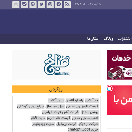
شنبه ۱۷ مرداد ۱۴۰۵
انتشارات
وبلاگ
استان‌ها
وبگردی
خبرآنلاین
راه نو آنلاین
بازی آنلاین
قیمت تلویزیون سونی
مبل مینیمال
جراح بینی گوشتی
پرشین هتل
قیمت آهن فولاد ایرانیان
اعتبارسنجی بانکی
قیمت طلا امروز
بلیط قطار
شرکت رادوکو
قیمت پروفیل
سایت یوتوتایمز
خرید اکانت chatgpt