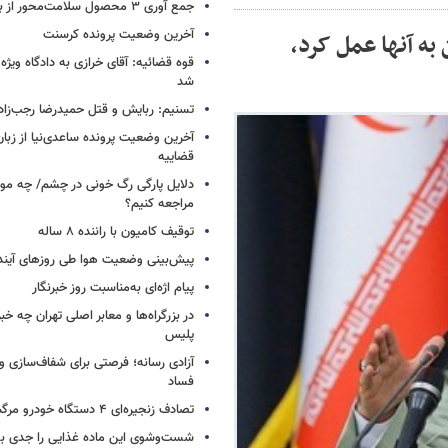
جمع آوری ۳ محصول سلامت‌محور از بازار/ اسامی
آخرین وضعیت پرونده کرسنت
به آنها عمل کرد،
قوه قضائیه: آقای خرازی به دادگاه ویژه
شد
تسنیم: ربایش و قتل حمیدرضا رجب‌زا
آخرین وضعیت پرونده ساعدی‌نیا از زب
قضاییه
دلایل پارگی رگ خونی در چشم/ چه موق
مراجعه کنیم؟
توقیف کامیون با راننده ۸ ساله
پیش‌بینی وضعیت هوا طی روزهای آیند
پیام اژه‌ای به‌مناسبت روز خبرنگار
در بزرگراه‌ها و معابر اصلی تهران چه 
پلیس
آزادی رسانه؛ فرصتی برای شفاف‌سازی و
فساد
تصادف زنجیره‌ای ۴ دستگاه خودرو مرگبار شد
شست‌وشوی این ماده غذایی را جدی بگ