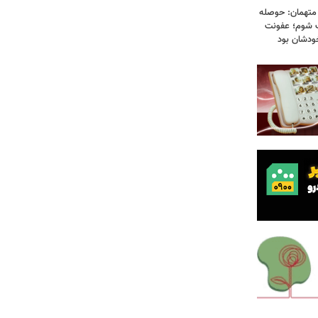
 متهمان: حوصله
پزشک شوم؛ عفونت
ودشان بود