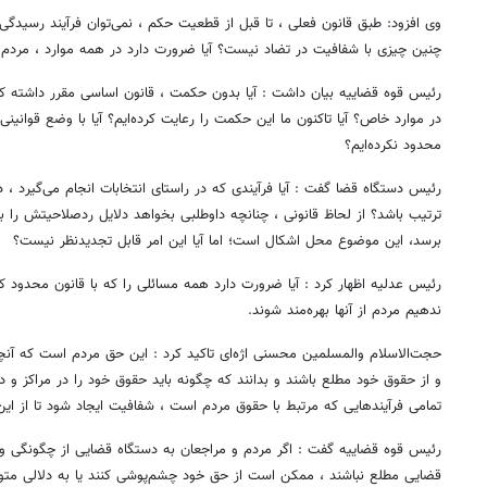
وی افزود: طبق قانون فعلی ، تا قبل از قطعیت حکم ، نمی‌توان فرآیند رسیدگی به
چنین چیزی با شفافیت در تضاد نیست؟ آیا ضرورت دارد در همه موارد ، مردم و
رئیس قوه قضاییه بیان داشت : آیا بدون حکمت ، قانون اساسی مقرر داشته ک
در موارد خاص؟ آیا تاکنون ما این حکمت را رعایت کرده‌ایم؟ آیا با وضع قوانین
محدود نکرده‌ایم؟
رئیس دستگاه قضا گفت : آیا فرآیندی که در راستای انتخابات انجام می‌گیرد ، 
ترتیب باشد؟ از لحاظ قانونی ، چنانچه داوطلبی بخواهد دلایل ردصلاحیتش را بدا
برسد، این موضوع محل اشکال است؛ اما آیا این امر قابل تجدیدنظر نیست؟
رئیس عدلیه اظهار کرد : آیا ضرورت دارد همه مسائلی را که با قانون محدود کرد
ندهیم مردم از آنها بهره‌مند شوند.
حجت‌الاسلام والمسلمین محسنی اژه‌ای تاکید کرد : این حق مردم است که آنچ
و از حقوق خود مطلع باشند و بدانند که چگونه باید حقوق خود را در مراکز و دس
تمامی فرآیندهایی که مرتبط با حقوق مردم است ، شفافیت ایجاد شود تا از این 
رئیس قوه قضاییه گفت : اگر مردم و مراجعان به دستگاه قضایی از چگونگی و
قضایی مطلع نباشند ، ممکن است از حق خود چشم‌پوشی کنند یا به دلالی متو