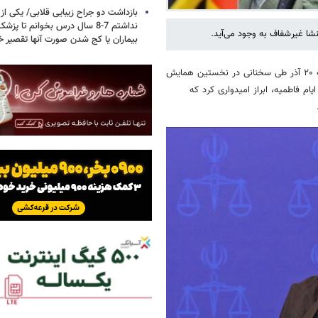
بازداشت دو جراح زیبایی قلابی/ یکی از
نداشتم 7-8 سال درس بخوانم تا 
شا غیرشفاف به وجود می‌آید.
بیماران یا کج شدن صورت آنها تقصیر خ
حجت‌الاسلام والمسلمین محسنی اژه‌ای رئیس دستگاه قضا صبح امروز یکشنبه ۲۰ آذر طی سخنانی در نخستین همایش
م فاطمیه، ابراز امیدواری کرد که