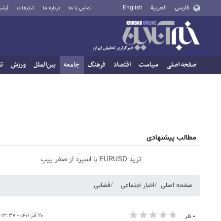
فارسی
العربية
English
تماس با ما
درباره ما
تبلیغات
آرشی
صفحه اصلی
سیاست
اقتصاد
فرهنگ
جامعه
بین‌الملل
ورزش
تا
مطالب پیشنهادی
ترید EURUSD با اسپرد از صفر پیپ
صفحه اصلی
اخبار اجتماعی
قضایی
۲۰ آذر ۱۴۰۱ - ۱۳:۳۷
۰ نفر