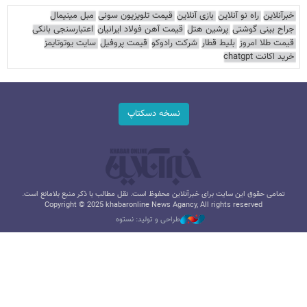
خبرآنلاین
راه نو آنلاین
بازی آنلاین
قیمت تلویزیون سونی
مبل مینیمال
جراح بینی گوشتی
پرشین هتل
قیمت آهن فولاد ایرانیان
اعتبارسنجی بانکی
قیمت طلا امروز
بلیط قطار
شرکت رادوکو
قیمت پروفیل
سایت یوتوتایمز
خرید اکانت chatgpt
نسخه دسکتاپ
تمامی حقوق این سایت برای خبرآنلاین محفوظ است. نقل مطالب با ذکر منبع بلامانع است.
Copyright © 2025 khabaronline News Agancy, All rights reserved
طراحی و تولید: نستوه