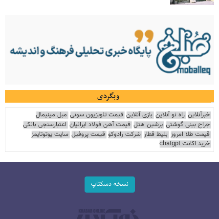
وبگردی
خبرآنلاین
راه نو آنلاین
بازی آنلاین
قیمت تلویزیون سونی
مبل مینیمال
جراح بینی گوشتی
پرشین هتل
قیمت آهن فولاد ایرانیان
اعتبارسنجی بانکی
قیمت طلا امروز
بلیط قطار
شرکت رادوکو
قیمت پروفیل
سایت یوتوتایمز
خرید اکانت chatgpt
نسخه دسکتاپ