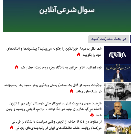
در بحث مشارکت کنید
شما نظر بدهید/ خبرآنلاین را چگونه می‌بینید؟ پیشنهادها و انتقادهای
خود را بگویید
قوه قضائیه: آقای خرازی به دادگاه ویژه روحانیت احضار شد
جزئیات جدید از قتل یک مداح/ پخش ویدئوی پیکر حمیدرضا رجب‌زاده
در شبکه‌های معاند
ظریف: بدون مدیریت تنش با آمریکا، حتی دوستان ایران هم از تهران
فاصله می‌گیرند/ایران نباید در مذاکرات با ترامپ قربانی روسیه و چین
شود
از سقوط در QS تا حذف از تایمز، وقتی سیاست دانشگاه را قربانی
می‌کند/ روایت حذف دانشگاه‌های ایران از رتبه‌بندی‌های جهانی