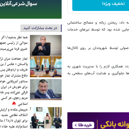
تخفیف ویژه!
ه داد: ریختن زباله و مصالح ساختمانی
در بحث مشارکت کنید
رجایی شده بود که توسط نیرهای خدمات
شما نظر بدهید/ اگر خ
سوالی از رئیس جمه
ولی توسط شهروندان بر روی کانال‌ها
خبری فردا می‌پرسیدی
نماز جماعت سران ترک
پاکستان + عکس / بن‌س
د همکاری لازم را با مدیریت شهری به
شریف و اردوغان پس ا
‌ها جلوگیری و هدایت آب‌های سطحی به
دفاع مشترک نماز خوا
سناتور آمریکایی خواه
برای شورش در ایران 
فرقی نمی‌کند پسر شاه 
مریم رجوی، هر کسی 
اسلامی
«پیمان مکه» و آرایش
ائتلاف نظامی جدید 
برای تهران دارد؟ / مث
اسلام‌آباد علیه خلاء