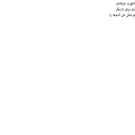
شق» حرفه‌ام
م برای بازیگر
 مثل نان آدم‌ها را