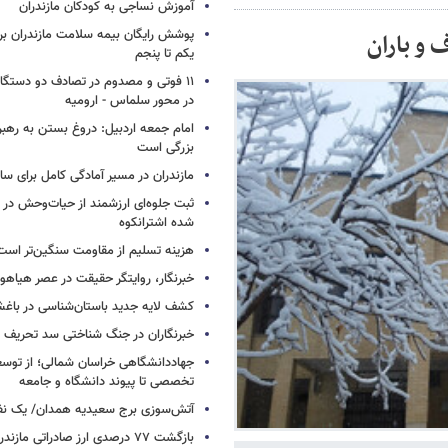
آموزش نساجی به کودکان مازندران
پوشش رایگان بیمه سلامت مازندران ب
 و باران
یکم تا پنجم
۱۱ فوتی و مصدوم در تصادف دو دستگاه 
در محور سلماس - ارومیه
امام جمعه اردبیل: دروغ بستن به رهبر
بزرگی است
مازندران در مسیر آمادگی کامل برای س
ثبت جلوه‌ای ارزشمند از حیات‌وحش در
شده اشترانکوه
هزینه تسلیم از مقاومت سنگین‌تر است
خبرنگار، روایتگر حقیقت در عصر هیاهوی
کشف لایه جدید باستان‌شناسی در باغش
خبرنگاران در جنگ شناختی سد تحریف 
جهاددانشگاهی خراسان شمالی؛ از توس
تخصصی تا پیوند دانشگاه و جامعه
آتش‌سوزی برج سعیدیه همدان/ یک نف
بازگشت ۷۷ درصدی ارز صادراتی مازندران