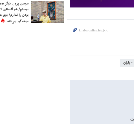
سوسن پرور: دیگر «عا
نیستم/ شو آف‌های لاز
بودن را ندارم/ مِهر هم
نمک‌گیر می‌کند
 باران
یت