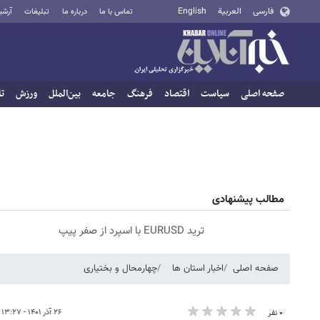
فارسی
العربية
English
تماس با ما
درباره ما
تبلیغات
آرشی
صفحه اصلی
سیاست
اقتصاد
فرهنگ
جامعه
بین‌الملل
ورزش
تا
مطالب پیشنهادی
ترید EURUSD با اسپرد از صفر پیپ
صفحه اصلی
اخبار استان ها
چهارمحال و بختیاری
۲۶ آذر ۱۴۰۱ - ۱۳:۲۷
۰ نفر