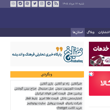
شنبه ۱۷ مرداد ۱۴۰۵
انتشارات
وبلاگ
استان‌ها
وبگردی
خبرآنلاین
راه نو آنلاین
بازی آنلاین
قیمت تلویزیون سونی
مبل مینیمال
جراح بینی گوشتی
پرشین هتل
قیمت آهن فولاد ایرانیان
اعتبارسنجی بانکی
قیمت طلا امروز
بلیط قطار
شرکت رادوکو
قیمت پروفیل
سایت یوتوتایمز
خرید اکانت chatgpt