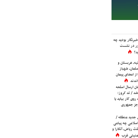
برنگار بودید چه
ور در نشست
د؟
یه، عربستان و
لمان، شهباز
ز امضای پیمان
ندند
ان ارسال اسلحه
شد / تد کروز:
روی کار بیاید یا
جز جمهوری
 جدید منطقه /
اسلامی چه پیامی
لث ریاض، آنکارا و
 امنیتی غرب