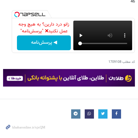
46
زانو درد دارین؟ به هیچ وجه
عمل نکنید❌ "پرسش‌نامه"
◀ پرسش‌نامه
کد مطلب
1709108