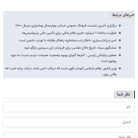
خبرهای مرتبط
برگزاری آخرین نشست فرهنگ عمومی استان چهارمحال وبختیاری درسال ۱۴۰۰
ظرفیت سالانه ۲ میلیارد دلاری نظام بانکی برای تأمین مالی پتروشیمی‌ها
امیر دریادار سیاری: «تفکر شب‌حمله‌ای» راهکار مقابله با تهدید دشمن است
سخنگوی سپاه :تاریخ دفاع مقدس برای فرزندان این سرزمین بازگو شود
معاون پارلمانی رئیسی : آمارها گویای بهبود وضعیت معیشت مردم نسبت به دوره
پهلوی است
وزیر کشور: نظام اسلامی آنچنان قوی است که حرکات اخیر مانند حرکت پشه است که
وقتی روی…
نظر شما