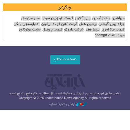
وبگردی
خبرآنلاین
راه نو آنلاین
بازی آنلاین
قیمت تلویزیون سونی
مبل مینیمال
جراح بینی گوشتی
پرشین هتل
قیمت آهن فولاد ایرانیان
اعتبارسنجی بانکی
قیمت طلا امروز
بلیط قطار
شرکت رادوکو
قیمت پروفیل
سایت یوتوتایمز
خرید اکانت chatgpt
نسخه دسکتاپ
تمامی حقوق این سایت برای خبرآنلاین محفوظ است. نقل مطالب با ذکر منبع بلامانع است.
Copyright © 2025 khabaronline News Agancy, All rights reserved
طراحی و تولید: نستوه