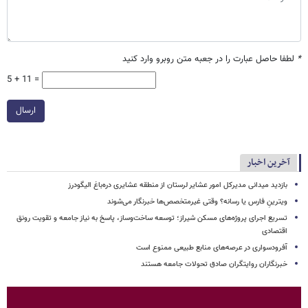
*
لطفا حاصل عبارت را در جعبه متن روبرو وارد کنید
5 + 11 =
ارسال
آخرین اخبار
بازدید میدانی مدیرکل امور عشایر لرستان از منطقه عشایری دره‌باغ الیگودرز
ویترینِ فارس یا رسانه؟ وقتی غیرمتخصص‌ها خبرنگار می‌شوند
تسریع اجرای پروژه‌های مسکن شیراز؛ توسعه ساخت‌وساز، پاسخ به نیاز جامعه و تقویت رونق
اقتصادی
آفرودسواری در عرصه‌های منابع طبیعی ممنوع است
خبرنگاران روایتگران صادق تحولات جامعه هستند