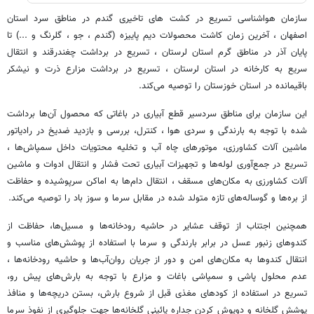
سازمان هواشناسی تسریع در کشت های تاخیری گندم در مناطق سرد استان
اصفهان ، آخرین زمان کاشت محصولات دیم پاییزه (گندم ، جو ، گلرنگ و ...) تا
پایان آذر در مناطق گرم استان لرستان ، تسریع در برداشت چغندرقند و انتقال
سریع به کارخانه در استان لرستان ، تسریع در برداشت مزارع ذرت و نیشکر
باقیمانده در استان خوزستان را توصیه می‌کند.
این سازمان برای مناطق سردسیر قطع آبیاری در باغاتی که محصول آن‌ها برداشت
شده با توجه به بارندگی و سردی هوا ، کنترل، بررسی و بازدید ضدیخ در رادیاتور
ماشین آلات کشاورزی، موتورهای چاه آب و تخلیه محتویات داخل سمپاش‌ها ،
تسریع در جمع‌آوری لوله‌ها و تجهیزات آبیاری تحت فشار و انتقال ادوات و ماشین
آلات کشاورزی به مکان‌های مسقف ، انتقال دام‌ها به اماکن سرپوشیده و حفاظت
از بره‌ها و گوساله‌های تازه متولد شده در مقابل سرما و سوز باد را توصیه می‌کند.
همچنین اجتناب از توقف عشایر در حاشیه رودخانه‌ها و مسیل‌ها، حفاظت از
کندوهای زنبور عسل در برابر بارندگی و سرما با استفاده از پوشش‌های مناسب و
انتقال کندوها به مکان‌های امن و دور از جریان روان‌آب‌ها و حاشیه رودخانه‌ها ،
عدم محلول پاشی و سمپاشی باغات و مزارع با توجه به بارش‌های پیش رو،
تسریع در استفاده از کودهای مغذی قبل از شروع بارش، بستن دریچه‌ها و منافذ
پوشش گلخانه و دوپوش کردن جداره پائینی گلخانه‌ها جهت جلوگیری از نفوذ سرما