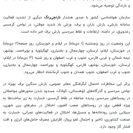
و بارندگی توصیه می‌شود.
سازمان هواشناسی کشور با صدور هشدار
نارنجی‌رنگ
دیگری از تشدید فعالیت
سامانه بارشی، بارش باران و برف، وزش باد شدید موقتی، در نواحی گرمسیر
رعدوبرق، در دامنه، ارتفاعات و نقاط سردسیر بارش برف خبر داده است.
این وضعیت در روز پنجشنبه (۱ دی‌ماه) در ایلام و خوزستان، روز جمعه(۲ دی‌ماه)
در خوزستان، ایلام، لرستان، چهارمحال و بختیاری، کهگیلویه و بویراحمد، بوشهر،
نیمه شمالی و غربی فارس، جنوب و غرب اصفهان و روز شنبه (۳ دی‌ماه) در ایلام،
لرستان، خوزستان، بوشهر، فارس، کهگیلویه و بویراحمد، چهارمحال و بختیاری،
جنوب و غرب اصفهان، جنوب همدان و جنوب کرمانشاه انتظار می‌رود.
براثر این مخاطرات احتمال آبگرفتگی معابر عمومی، بارش سنگین برف بویژه در
نواحی سردسیر و گذرگاه‌های کوهستانی، کولاک، مسدود شدن محورهای مواصلاتی
در روستاهای سردسیر، پدیده صاعقه در نقاط گرمسیر، خسارت به زیر ساخت‌ها به
ویژه قطعی برق در روستاهای صعب العبور، اختلال در سفرهای بین شهری،
سیلابی شدن رودخانه‌ها و مسیل‌ها، اختلال در فعالیت‌های عمرانی، خسارت به
صنعت کشاورزی، تاخیر و احتمال لغو پرواز، افزایش مصرف حامل‌های انرژی و افت
فشار گاز وجود دارد.