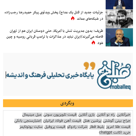
جزئیات جدید از قتل یک مداح/ پخش ویدئوی پیکر حمیدرضا رجب‌زاده
در شبکه‌های معاند
ظریف: بدون مدیریت تنش با آمریکا، حتی دوستان ایران هم از تهران
فاصله می‌گیرند/ایران نباید در مذاکرات با ترامپ قربانی روسیه و چین
شود
وبگردی
خبرآنلاین
راه نو آنلاین
بازی آنلاین
قیمت تلویزیون سونی
مبل مینیمال
جراح بینی گوشتی
پرشین هتل
قیمت آهن فولاد ایرانیان
اعتبارسنجی بانکی
قیمت طلا امروز
بلیط قطار
شرکت رادوکو
قیمت پروفیل
سایت یوتوتایمز
خرید اکانت chatgpt