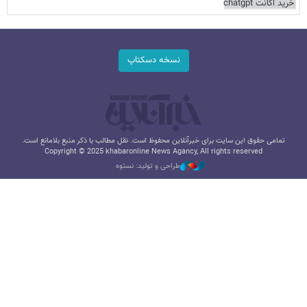
خرید اکانت chatgpt
نسخه دسکتاپ
تمامی حقوق این سایت برای خبرآنلاین محفوظ است. نقل مطالب با ذکر منبع بلامانع است.
Copyright © 2025 khabaronline News Agancy, All rights reserved
طراحی و تولید: نستوه