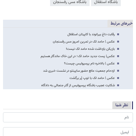
باشگاه استقلال
باشگاه مس رفسنجان
خبرهای مرتبط
رقابت داغ بیرانوند با کاپیتان استقلال
عکس | حامد لک در تمرین امروز مس رفسنجان
بازیکن بازداشت شده حامد لک نیست!
عکس| پست جدید حامد لک؛ در این خاک ماندگار هستیم
عکس | بالاخره نام پرسپولیس چیست؟
ازدحام جمعیت مانع حضور ساپینتو در نشست خبری شد
عکس | حامد لک با توپ پُر برگشت
شکایت عجیب باشگاه پرسپولیس از گلر جنجالی به دادگاه
نظر شما