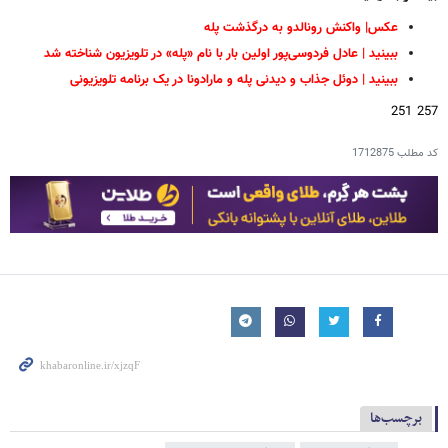
عکس| واکنش رونالدو به درگذشت پله
ببینید | عادل فردوسی‌پور اولین بار با نام «پله» در تلویزیون شناخته شد
ببینید | دوئل جذاب و دیدنی پله و مارادونا در یک برنامه تلویزیونی
257 251
کد مطلب
1712875
برچسب‌ها